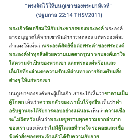
"ทรงจัดไว้ให้บนภูเขาของพระยาห์เวห์" 
(ปฐมกาล 22:14 THSV2011)
พระเจ้าจัดเตรียมให้กับประชากรของพระองค์
พระองค์
อาจอนุญาตให้พวกเขาฟันฝ่าการทดลอง แต่พระองค์จะ
สำแดงให้เห็นว่า
พระองค์สัตย์ซื่อต่อพระคำของพระองค์ 
พระองค์ทำทุกสิ่งด้วยความเมตตากรุณา พระองค์เอาใจ
ใส่ความจำเป็นของพวกเขา และพระองค์พร้อมและ
เต็มใจที่จะสำแดงความรักแท้ผ่านทางการจัดเตรียมสิ่ง
ต่างๆ ให้แก่พวกเขา
บนภูเขาขององค์พระผู้เป็นเจ้า เราจะได้เห็นว่า
ซาตานเป็น
ผู้โกหก
 เห็นว่า
ความกลัวของเรานั้นไร้จุดยืน
 เห็นว่า
คำ
อธิษฐานจะได้รับการตอบอย่างแน่นอน
 เห็นว่า
ความเชื่อ
จะไม่ผิดหวัง
 เห็นว่า
พระเยซูทราบทุกความยากลำบาก
ของเรา
 และเห็นว่า
ไม่มีผู้ใดเลยที่วางใจ รอคอยและเชื่อ
ฟังคำสั่งของพระเจ้าแล้วได้รับความอับอาย