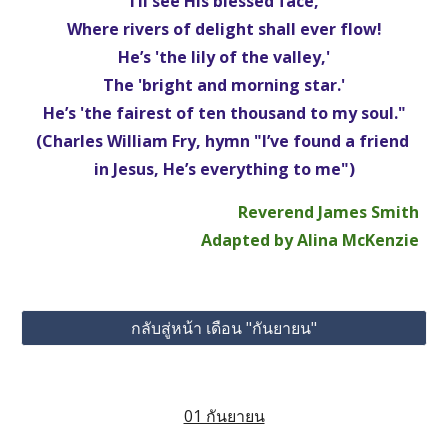
I’ll see His blessed face,
Where rivers of delight shall ever flow!
He’s 'the lily of the valley,'
The 'bright and morning star.'
He’s 'the fairest of ten thousand to my soul."
(Charles William Fry, hymn "I’ve found a friend 
in Jesus, He’s everything to me")
Reverend James Smith
Adapted by Alina McKenzie
กลับสู่หน้า เดือน "กันยายน"
01 กันยายน