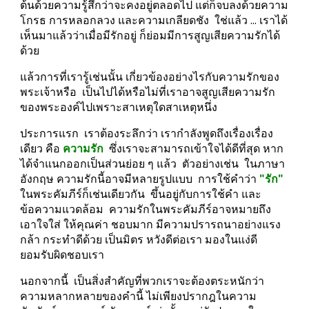
ต้นด้วยความรู้สึกว่าจะคงอยู่ตลอดไป แต่ก็จบลงด้วยความ
โกรธ การหลอกลวง และความเกลียดชัง  ใช่แล้ว ... เราได้
เห็นมาแล้วว่าเมื่อมีรักอยู่ ก็ย่อมมีการสูญเสียความรักได้
ด้วย
แล้วการที่เรารู้เช่นนั้น เกี่ยวข้องอย่างไรกับความรักของ
พระเจ้าหรือ  เป็นไปได้หรือไม่ที่เราอาจสูญเสียความรัก
ของพระองค์ไปเพราะสาเหตุใดสาเหตุหนึ่ง
ประการแรก  เราต้องระลึกว่า เรากำลังพูดถึงเรื่องเรื่อง
เดียว คือ 
ความรัก 
 ซึ่งเราจะสามารถเข้าใจได้ดีที่สุด หาก
ได้จำแนกออกเป็นส่วนย่อย ๆ แล้ว  ตัวอย่างเช่น  ในภาษา
อังกฤษ ความรักนี้อาจมีหลายรูปแบบ  การใช้คำว่า 
"รัก"
ในพระคัมภีร์ก็เช่นเดียวกัน  ขึ้นอยู่กับการใช้คำ และ
ข้อความแวดล้อม  ความรักในพระคัมภีร์อาจหมายถึง 
เอาใจใส่ ให้คุณค่า ชอบมาก มีความปรารถนาอย่างแรง
กล้า กระทำดีด้วย เป็นมิตร หวังดีต่อเรา มองในแง่ดี 
ยอมรับผิดชอบเรา
นอกจากนี้  เป็นสิ่งสำคัญที่พวกเราจะต้องตระหนักว่า 
ความหลากหลายของคำนี้ ไม่เพียงปรากฎในความ