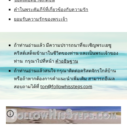
คำในพระคัมภีร์ที่เกี่ยวข้องกับความรัก
ยอมรับความรักของพระเจ้า
ถ้าท่านอ่านแล้ว มีความปรารถนาที่จะเชิญพระเยซู
คริสต์เสด็จเข้ามาในชีวิตของท่าน และเป็นพระเจ้าของ
ท่าน  กรุณาไปที่หน้า 
คำอธิษฐาน
ถ้าท่านอ่านแล้วสนใจ กรุณาติดต่อคริสตจักรใกล้บ้าน 
หรือถ้าหากต้องการคำแนะนำเพิ่มเติม สามารถอีเมล
สอบถามได้ที่ 
ton@followhissteps.com