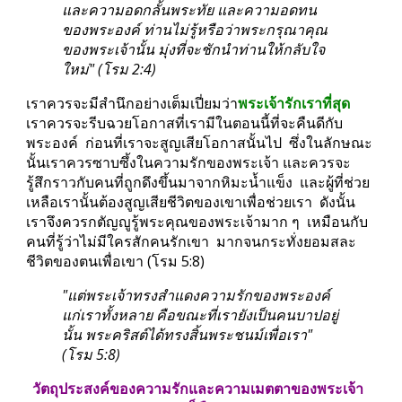
และความอดกลั้นพระทัย และความอดทน
ของพระองค์ ท่านไม่รู้หรือว่าพระกรุณาคุณ
ของพระเจ้านั้น มุ่งที่จะชักนำท่านให้กลับใจ
ใหม่" (โรม 2:4)
เราควรจะมีสำนึกอย่างเต็มเปี่ยมว่า
พระเจ้ารักเราที่สุด 
เราควรจะรีบฉวยโอกาสที่เรามีในตอนนี้ที่จะคืนดีกับ
พระองค์  ก่อนที่เราจะสูญเสียโอกาสนั้นไป  ซึ่งในลักษณะ
นั้นเราควรซาบซึ้งในความรักของพระเจ้า และควรจะ
รู้สึกราวกับคนที่ถูกดึงขึ้นมาจากหิมะน้ำแข็ง  และผู้ที่ช่วย
เหลือเรานั้นต้องสูญเสียชีวิตของเขาเพื่อช่วยเรา  ดังนั้น 
เราจึงควรกตัญญูรู้พระคุณของพระเจ้ามาก ๆ  เหมือนกับ
คนที่รู้ว่าไม่มีใครสักคนรักเขา  มากจนกระทั่งยอมสละ
ชีวิตของตนเพื่อเขา (โรม 5:8)
"แต่พระเจ้าทรงสำแดงความรักของพระองค์
แก่เราทั้งหลาย คือขณะที่เรายังเป็นคนบาปอยู่
นั้น พระคริสต์ได้ทรงสิ้นพระชนม์เพื่อเรา" 
(โรม 5:8)
วัตถุประสงค์ของความรักและความเมตตาของพระเจ้า  