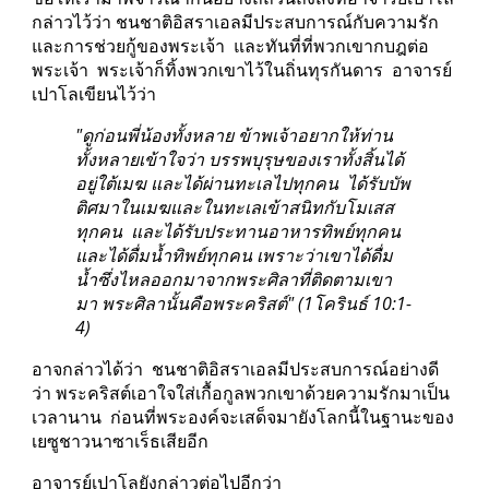
กล่าวไว้ว่า ชนชาติอิสราเอลมีประสบการณ์กับความรัก 
และการช่วยกู้ของพระเจ้า  และทันที่ที่พวกเขากบฎต่อ
พระเจ้า  พระเจ้าก็ทิ้งพวกเขาไว้ในถิ่นทุรกันดาร  อาจารย์
เปาโลเขียนไว้ว่า
"ดูก่อนพี่น้องทั้งหลาย ข้าพเจ้าอยากให้ท่าน
ทั้งหลายเข้าใจว่า บรรพบุรุษของเราทั้งสิ้นได้
อยู่ใต้เมฆ และได้ผ่านทะเลไปทุกคน  ได้รับบัพ
ติศมาในเมฆและในทะเลเข้าสนิทกับโมเสส
ทุกคน  และได้รับประทานอาหารทิพย์ทุกคน  
และได้ดื่มน้ำทิพย์ทุกคน เพราะว่าเขาได้ดื่ม
น้ำซึ่งไหลออกมาจากพระศิลาที่ติดตามเขา
มา พระศิลานั้นคือพระคริสต์" (1โครินธ์ 10:1-
4)
อาจกล่าวได้ว่า  ชนชาติอิสราเอลมีประสบการณ์อย่างดี
ว่า พระคริสต์เอาใจใส่เกื้อกูลพวกเขาด้วยความรักมาเป็น
เวลานาน  ก่อนที่พระองค์จะเสด็จมายังโลกนี้ในฐานะของ
เยซูชาวนาซาเร็ธเสียอีก
อาจารย์เปาโลยังกล่าวต่อไปอีกว่า