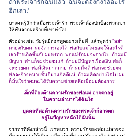
ถ้าพระเจ้ารักฉันแล้ว  ฉันจะต้องกังวลอะไร
อีกเล่า?
บางคนรู้สึกว่าเมื่อพระเจ้ารัก  พระเจ้าต้องปกป้องพวกเขา
ให้พ้นจากผลร้ายที่เขาทำไป
ตัวอย่างเช่น  วัยรุ่นยืดอกพูดอย่างเต็มที่  แล้วพูดว่า 
"อย่า
มายุ่งกับผม  ผมจัดการเองได้  พ่อกับแม่ไม่ยอมให้อะไรที่
เลวร้ายเกิดขึ้นกับผมหรอก  พ่อแม่รักผมจะตายไป  ถ้าผมมี
ปัญหา  ท่านก็จะช่วยผมแก้  ถ้าผมมีปัญหาเรื่องเงิน พ่อก็
จะช่วยผม  พ่อมีเงินมากมาย  ถ้าผมมีคดี พ่อก็จะช่วยผม  
พ่อจะจ้างทนายชั้นดีมาแก้คดีแน่  ถ้าผมคิดอย่างไรไป ผม
ก็มั่นใจว่าผมจะได้รับความช่วยเหลือเมื่อผมต้องการ"
เด็กที่ต้องต้านความรักของพ่อแม่ อาจตกอยู่
ในความลำบากได้ฉันใด
บุคคลที่ต่อต้านความรักของพระเจ้าก็อาจตก
อยู่ในปัญหาหนักได้ฉันนั้น
จากท่าทีดังกล่าวนี้  เราพบว่า  ความรักของพ่อแม่อาจจะ
มีมากจนก่อให้เกิดผลเสีย  เด็กที่พ่อแม่รักอาจคิดว่าพ่อแม่