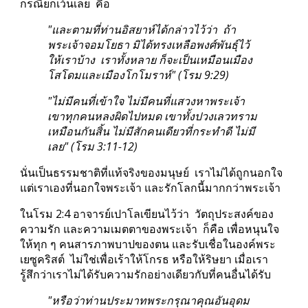
กรณียกเว้นเลย  คือ
"และตามที่ท่านอิสยาห์ได้กล่าวไว้ว่า  ถ้า
พระเจ้าจอมโยธา มิได้ทรงเหลือพงศ์พันธุ์ไว้
ให้เราบ้าง  เราทั้งหลาย ก็จะเป็นเหมือนเมือง
โสโดมและเมืองโกโมราห์" (โรม 9:29)
"ไม่มีคนที่เข้าใจ ไม่มีคนที่แสวงหาพระเจ้า  
เขาทุกคนหลงผิดไปหมด เขาทั้งปวงเลวทราม
เหมือนกันสิ้น ไม่มีสักคนเดียวที่กระทำดี ไม่มี
เลย" (โรม 3:11-12)
นั่นเป็นธรรมชาติที่แท้จริงของมนุษย์  เราไม่ได้ถูกนอกใจ  
แต่เราเองที่นอกใจพระเจ้า และรักโลกนี้มากกว่าพระเจ้า
ในโรม 2:4 อาจารย์เปาโลเขียนไว้ว่า  วัตถุประสงค์ของ
ความรัก และความเมตตาของพระเจ้า  ก็คือ เพื่อหนุนใจ
ให้ทุก ๆ คนสารภาพบาปของตน และรับเชื่อในองค์พระ
เยซูคริสต์  ไม่ใช่เพื่อเร้าให้โกรธ หรือให้ริษยา เมื่อเรา
รู้สึกว่าเราไม่ได้รับความรักอย่างเดียวกับที่คนอื่นได้รับ
"หรือว่าท่านประมาทพระกรุณาคุณอันอุดม 