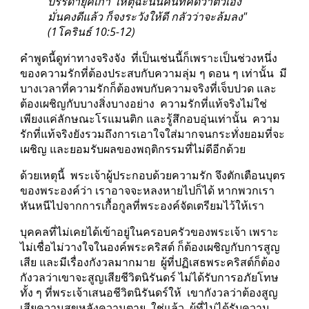
บรรดายุคเก่า  เหตุฉะนั้นคนที่คิดว่าตัวเอง
มั่นคงดีแล้ว ก็จงระวังให้ดี กลัวว่าจะล้มลง" 
(1โครินธ์ 10:5-12)
คำพูดนี้ดูท่าทางจริงจัง  ที่เป็นเช่นนี้ก็เพราะเป็นช่วงหนึ่ง
ของความรักที่ต้องประสบกับความลุ่ม ๆ ดอน ๆ เท่านั้น  มี
บางเวลาที่ความรักก็ต้องพบกับความจริงที่เจ็บปวด และ
ต้องเผชิญกับบางสิ่งบางอย่าง  ความรักที่แท้จริงไม่ใช่
เพียงแค่ลักษณะโรแมนติก และรู้สึกอบอุ่นเท่านั้น  ความ
รักที่แท้จริงยังรวมถึงการเอาใจใส่มากจนกระทั่งยอมที่จะ
เผชิญ และยอมรับผลของพฤติกรรมที่ไม่ดีอีกด้วย
ด้วยเหตุนี้  พระเจ้าผู้ประกอบด้วยความรัก จึงตักเตือนบุตร
ของพระองค์ว่า เราอาจจะหลงหายไปก็ได้ หากพวกเรา
หันหนีไปจากการเกื้อกูลที่พระองค์จัดเตรียมไว้ให้เรา
บุคคลที่ไม่เคยได้เข้าอยู่ในครอบครัวของพระเจ้า เพราะ
ไม่เชื่อไม่วางใจในองค์พระคริสต์ ก็ต้องเผชิญกับการสูญ
เสีย และมีเรื่องกังวลมากมาย  ผู้ที่ปฏิเสธพระคริสต์ก็ต้อง
กังวลว่าเขาจะสูญเสียชีวิตนิรันดร์ ไม่ได้รับการอภัยโทษ 
ทั้ง ๆ ที่พระเจ้าเสนอชีวิตนิรันดร์ให้  เขากังวลว่าต้องสูญ
เสียความสุขหลังความตาย  ใช่แล้ว  ผู้ที่ไม่ได้รับความ