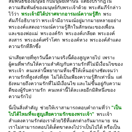
สัมพันธ์ของมนุษย์ กับมนุษย์เท่านั้น  แต่ยังปรากฎใน
ความสัมพันธ์ของมนุษย์กับพระเจ้าด้วย  พระคัมภีร์กล่าว
ไว้ว่า  
พระเจ้ามิได้ปราศจากอารมณ์ความรู้สึก 
 พระ
คัมภีร์อธิบายว่า พระเจ้ามีอารมณ์อยู่มากมายหลายอย่าง  
พระองค์แสดงอารมณ์ความรู้สึกในลักษณะของเพื่อน 
และของพ่อแม่  พระองค์รัก  พระองค์เกลียด  พระองค์
สงสาร  พระองค์เศร้าโศก  พระองค์หวง  พระองค์สำแดง
ความรักที่ลึกซึ้ง
น่าเสียดายที่ทุกวันนี้ความจริงนี้ต้องสูญหายไป  เพราะ
ผู้คนที่พากันให้ความสำคัญกับความรักที่ไม่มีเงื่อนไขของ
พระเจ้า  คนเหล่านี้พยายามที่จะชี้ให้เห็นอย่างชัดเจนว่า  
ความรักที่สูงส่งที่สุด  ไม่ได้เป็นเพียงความรู้สึกเท่านั้น  แต่
ยังหมายถึงความรักที่ไม่มีเงื่อนไข และไม่ขึ้นอยู่กับความ
ดีของผู้รับความรัก  คนเหล่านี้ได้ละเลยอีกมิติหนึ่งของ
ความรักไป
นี่เป็นสิ่งสำคัญ  ช่วยให้เราสามารถตอบคำถามที่ว่า 
"เป็น
ไปได้ไหมที่จะสูญเสียความรักของพระเจ้า" 
 พระเจ้า
สำแดงความรักต่อเราด้วยวิธีที่แตกต่างกันมากมาย  จน
เราไม่สามารถตอบได้เด็ดขาดลงไปว่าเป็นไปได้ หรือเป็น