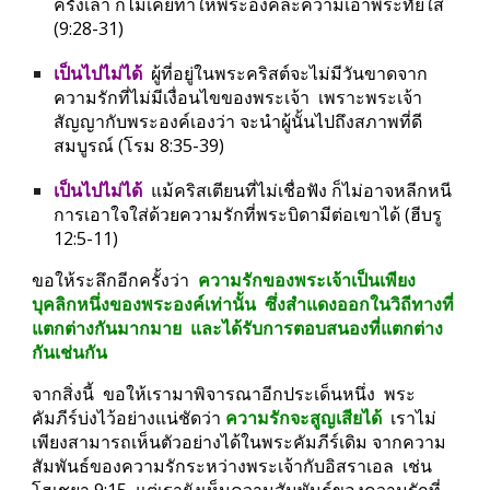
ครั้งเล่า ก็ไม่เคยทำให้พระองค์ละความเอาพระทัยใส่ 
(9:28-31)
เป็นไปไม่ได้
  ผู้ที่อยู่ในพระคริสต์จะไม่มีวันขาดจาก
ความรักที่ไม่มีเงื่อนไขของพระเจ้า  เพราะพระเจ้า
สัญญากับพระองค์เองว่า จะนำผู้นั้นไปถึงสภาพที่ดี
สมบูรณ์ (โรม 8:35-39)
เป็นไปไม่ได้
  แม้คริสเตียนที่ไม่เชื่อฟัง ก็ไม่อาจหลีกหนี
การเอาใจใส่ด้วยความรักที่พระบิดามีต่อเขาได้ (ฮีบรู 
12:5-11)
ขอให้ระลึกอีกครั้งว่า  
ความรักของพระเจ้าเป็นเพียง
บุคลิกหนึ่งของพระองค์เท่านั้น  ซึ่งสำแดงออกในวิถีทางที่
แตกต่างกันมากมาย  และได้รับการตอบสนองที่แตกต่าง
กันเช่นกัน
จากสิ่งนี้  ขอให้เรามาพิจารณาอีกประเด็นหนึ่ง  พระ
คัมภีร์บ่งไว้อย่างแน่ชัดว่า 
ความรักจะสูญเสียได้ 
 เราไม่
เพียงสามารถเห็นตัวอย่างได้ในพระคัมภีร์เดิม จากความ
สัมพันธ์ของความรักระหว่างพระเจ้ากับอิสราเอล  เช่น  
โฮเชยา 9:15  แต่เรายังเห็นความสัมพันธ์ของความรักที่