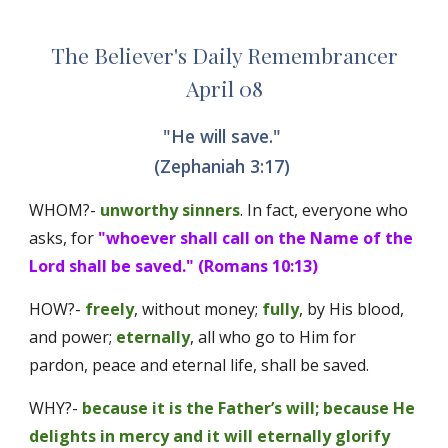
The Believer's Daily Remembrancer
April 08
"He will save." 
(Zephaniah 3:17) 
WHOM?- 
unworthy sinners
. In fact, everyone who 
asks, for 
"whoever shall call on the Name of the 
Lord shall be saved." (Romans 10:13) 
HOW?- 
freely
, without money; 
fully
, by His blood, 
and power; 
eternally
, all who go to Him for 
pardon, peace and eternal life, shall be saved. 
WHY?- 
because it is the Father’s will; because He 
delights in mercy and it will eternally glorify 