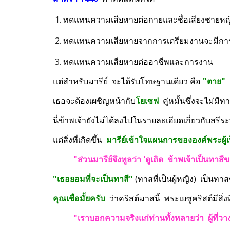
ทดแทนความเสียหายต่อกายและชื่อเสียงชายหญ
ทดแทนความเสียหายจากการเตรียมงานจะมีก
ทดแทนความเสียหายต่ออาชีพและการงาน
แต่สำหรับมารีย์  จะได้รับโทษฐานเดียว คือ 
"ตาย"
 
เธอจะต้องเผชิญหน้ากับ
โยเซฟ
  คู่หมั้นซึ่งจะไม่ม
นี่ข้าพเจ้ายังไม่ได้ลงไปในรายละเอียดเกี่ยวกับสรีร
แต่สิ่งที่เกิดขึ้น  
มารีย์เข้าใจแผนการขององค์พระผู้เป
"ส่วนมารีย์จึงทูลว่า 'ดูเถิด  ข้าพเจ้าเป็นท
"เธอยอมที่จะเป็นทาสี"
 (ทาสที่เป็นผู้หญิง)  เป็นท
คุณเชื่อมั้ยครับ
  ว่าคริสต์มาสนี้  พระเยซูคริสต์มี
"เราบอกความจริงแก่ท่านทั้งหลายว่า  ผู้ที่วาง