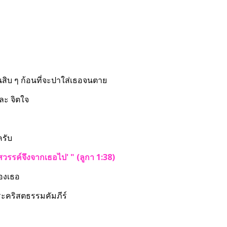
ป็นสิบ ๆ ก้อนที่จะปาใส่เธอจนตาย
และ จิตใจ
ครับ
ตสวรรค์จึงจากเธอไป' " (ลูกา 1:38)
ของเธอ
พระคริสตธรรมคัมภีร์