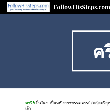
FollowHisSteps.co
Sk
คร
มารีย์
เป็นใคร  เป็นหญิงสาวพรหมจรรย์ (หญิงบริสุทธิ์
เจ้า