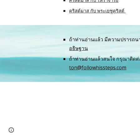
คริสต์มาส กับ โหราจารย์
คริสต์มาส กับ พระเยซูคริสต์ 
ถ้าท่านอ่านแล้ว มีความปรารถนาท
อธิษฐาน
ton@followhissteps.com
Report abuse