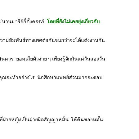
่นานมารีย์ก็ตั้งครรภ์  
โดยที่ยังไม่เคยยุ่งเกี่ยวกับ
ีความสัมพันธ์ทางเพศต่อกันจนกว่าจะได้แต่งงานกัน
ควร  ยอมเสียตัวง่าย ๆ เพียงรู้จักกันแค่วันสองวัน
น  คุณจะทำอย่างไร  นักศึกษาแพทย์ส่วนมากจะตอบ
ีที่ฝ่ายหญิงเป็นฝ่ายผิดสัญญาหมั้น  ให้คืนของหมั้น