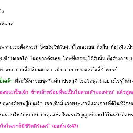
ิง
ารสมรส
 เพราะเธอตั้งครรภ์  โดยไม่ใช่กับคู่หมั้นของเธอ  ดังนั้น  ก้อนหินเ
ีทางเข้าใจเธอได้  ไม่อยากคิดเลย  โทษที่เธอจะได้รับนั้น ทั้งร่างกาย 
ะทางร่างกายที่เปลี่ยนแปลง  เช่น  อาการของหญิงที่ตั้งครรภ์
็นเจ้า
  ที่จะให้พระเยซูคริสต์มาประสูติ  เธอได้พูดว่าอย่างไรรู้ไหม
าสีของพระเป็นเจ้า  ข้าพเจ้าพร้อมที่จะเป็นไปตามคำของท่าน'  แล้วทู
าสขององค์พระผู้เป็นเจ้า  เธอเชื่อมั่นว่าพระเจ้ามีแผนการที่ดีในชีวิต
สิ่งที่ดีมอบให้กับทุกคน  ถ้าคุณเชื่อในพระสัญญาที่บอกไว้ในหนังสือ
ใจในเราก็มีชีวิตนิรันดร์" (ยอห์น 6:47)