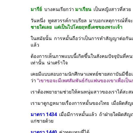
มารีย์
  บางคนเรียกว่า 
มาเรียน
  เป็นหญิงสาวที่สวย  
วันหนึ่ง  ทูตสวรรค์กาเบรียล  มาบอกเหตุการณ์ที่จะเ
ชายใดเลย  แต่เป็นไปโดยฤทธิ์เดชของพระเจ้า
ในสมัยนั้น  การหมั้นถือว่าเป็นการทำสัญญาต่อกัน
แล้ว
ต้องการเห็นภาพแบบนี้เกิดขึ้นในสังคมปัจจุบันที่คน
เท่านั้น  น่าเศร้าใจ
เคยมีแบบสอบถามนักศึกษาแพทย์ชายสถาบันมีชื่อแห่
ว่า 
"เขาขอจะมีเพศสัมพันธ์กับแฟนของเขาเพื่อเป็
เราต้องพยายามช่วยให้คนหนุ่มสาวของเราได้สะสม
เรามาดูกฎหมายเรื่องการหมั้นของไทย  เมื่อผิดสัญ
มาตรา 1434 
 เมื่อมีการหมั้นแล้ว  ถ้าฝ่ายใดผิดสั
แก่ชายด้วย
มาตรา 1440 
 ค่าทดแทนที่ได้