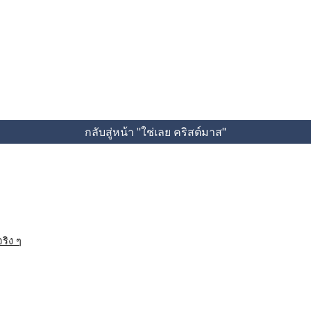
กลับสู่หน้า "ใช่เลย คริสต์มาส"
ริง ๆ