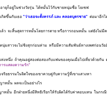
อายุก็อยู่ในช่วงวัยรุ่น  ได้หมั้นไว้กับชายหนุ่มชื่อ โยเซฟ
กิดขึ้นกับเธอ 
"ว่าเธอจะตั้งครรภ์ และ คลอดบุตรชาย"
  ต่อมาอีกไม
แล้ว  จะสิ้นสุดการหมั้นโดยการตาย หรือการถอนหมั้น  แต่ยังไม่ม
หนุ่มสาวจะไม่ชิงสุกก่อนห่าม  หรือมีความสัมพันธ์ทางเพศก่อนวัยอัน
งหนึ่ง  ถ้าคุณอยู่สองต่อสองกับแฟนของคุณเมื่อไปเที่ยวด้วยกั
นการแสดงความรัก"
จริยธรรมในจิตใจของเขาควบคู่กับความรู้ที่เขาแสวงหา
ญาหมั้น  ผลจะเป็นอย่างไร
ญญาหมั้น  อีกฝ่ายหนึ่งมีสิทธิเรียกให้รับผิดได้รับค่าตอบแทน  ในกรณ