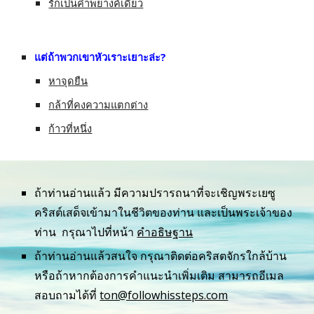
รักเป็นคำพยางค์เดียว
แต่ถ้าพวกเขาหัวเราะเยาะล่ะ?
หาจุดยืน
กล้าที่คงความแตกต่าง
ก้าวที่หนึ่ง
ถ้าท่านอ่านแล้ว มีความปรารถนาที่จะเชิญพระเยซู
คริสต์เสด็จเข้ามาในชีวิตของท่าน และเป็นพระเจ้าของ
ท่าน  กรุณาไปที่หน้า 
คำอธิษฐาน
ถ้าท่านอ่านแล้วสนใจ กรุณาติดต่อคริสตจักรใกล้บ้าน 
หรือถ้าหากต้องการคำแนะนำเพิ่มเติม สามารถอีเมล
สอบถามได้ที่ 
ton@followhissteps.com