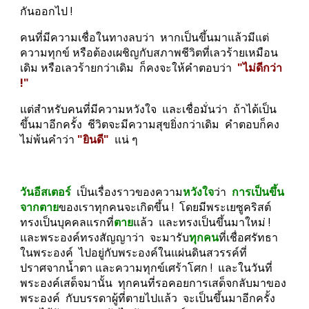
กันออกไป !
คนที่มีความเชื่อในทางลบว่า  หากเป็นขึ้นมาแล้วมีแต่
ความทุกข์ หรือต้องเผชิญกับสภาพชีวิตที่เลวร้ายเหมือน
เดิม หรือเลวร้ายกว่าเดิม  ก็คงจะให้คำตอบว่า  
"ไม่ดีกว่า 
!"
แต่สำหรับคนที่มีความหวังใจ  และเชื่อมั่นว่า  ถ้าได้เป็น
ขึ้นมาอีกครั้ง  ชีวิตจะมีความสุขยิ่งกว่าเดิม  คำตอบก็คง
ไม่พ้นคำว่า
 "ยินดี" 
 แน่ ๆ
วันอีสเตอร์
  เป็นเรื่องราวของความ
หวังใจ
ว่า  
การเป็นขึ้น
จากตาย
ของเราทุกคนจะเกิดขึ้น !  โดยมีพระเยซูคริสต์
ทรงเป็นบุคคลแรกที่
ตาย
แล้ว  และทรงเป็นขึ้นมาใหม่ !  
และพระองค์ทรงสัญญาว่า  จะมารับ
ทุกคน
ที่เชื่อศรัทธา
ในพระองค์  ไปอยู่กับพระองค์ในแผ่นดินสวรรค์ที่
ปราศจากน้ำตา และความทุกข์เศร้าโศก !  และในวันที่
พระองค์เสด็จมานั้น  ทุกคนที่รอคอยการเสด็จกลับมาของ
พระองค์  กับบรรดาผู้ที่ตายไปแล้ว  จะเป็นขึ้นมาอีกครั้ง  