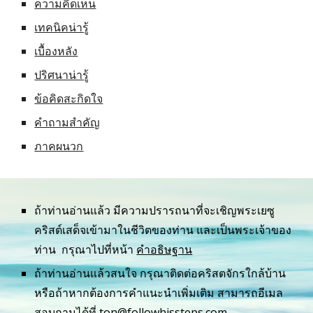
ความคิดเห็น
เทคนิคน่ารู้
เบื้องหลัง
ปริศนาน่ารู้
ข้อคิดสะกิดใจ
คำถามสำคัญ
ภาคผนวก
ถ้าท่านอ่านแล้ว มีความปรารถนาที่จะเชิญพระเยซู
คริสต์เสด็จเข้ามาในชีวิตของท่าน และเป็นพระเจ้าของ
ท่าน  กรุณาไปที่หน้า 
คำอธิษฐาน
ถ้าท่านอ่านแล้วสนใจ กรุณาติดต่อคริสตจักรใกล้บ้าน 
หรือถ้าหากต้องการคำแนะนำเพิ่มเติม สามารถอีเมล
สอบถามได้ที่ 
ton@followhissteps.com