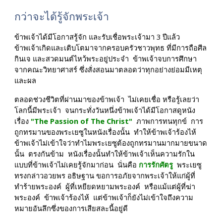
กว่าจะได้รู้จักพระเจ้า
ข้าพเจ้าได้มีโอกาสรู้จัก และรับเชื่อพระเจ้ามา 3 ปีแล้ว  
ข้าพเจ้าเกิดและเติบโตมาจากครอบครัวชาวพุทธ ที่มีการถือศีล 
กินเจ และสวดมนต์ไหว้พระอยู่ประจำ  ข้าพเจ้าจบการศึกษา
จากคณะวิทยาศาสร์ ซึ่งสั่งสอนมาตลอดว่าทุกอย่างย่อมมีเหตุ
และผล
ตลอดช่วงชีวิตที่ผ่านมาของข้าพเจ้า  ไม่เคยเชื่อ หรือรู้เลยว่า 
โลกนี้มีพระเจ้า  จนกระทั่งวันหนึ่งข้าพเจ้าได้มีโอกาสดูหนัง
เรื่อง 
"The Passion of The Christ" 
 ภาพการทนทุกข์  การ
ถูกทรมานของพระเยซูในหนังเรื่องนั้น  ทำให้ข้าพเจ้าร้องไห้  
ข้าพเจ้าไม่เข้าใจว่าทำไมพระเยซูต้องถูกทรมานมากมายขนาด
นั้น  ตรงกันข้าม  หนังเรื่องนั้นทำให้ข้าพเจ้าเห็นความรักใน
แบบที่ข้าพเจ้าไม่เคยรู้จักมาก่อน  นั่นคือ 
การรักศัตรู
  พระเยซู
ทรงกล่าวอวยพร อธิษฐาน ขอการอภัยจากพระเจ้าให้แก่ผู้ที่
ทำร้ายพระองค์  ผู้ที่เหยียดหยามพระองค์  หรือแม้แต่ผู้ที่ฆ่า
พระองค์  ข้าพเจ้าร้องไห้  แต่ข้าพเจ้าก็ยังไม่เข้าใจถึงความ
หมายอันลึกซึ่งของการเสียสละนี้อยู่ดี