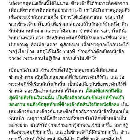
หลังจากดูหนังเรื่องนี้ได้ไม่นาน  ข้าพเจ้าก็ได้รับการติดต่อจาก
เพื่อนที่ขาดการติดต่อกันมากกว่า 5 ปี  เราได้มีโอกาสพูดคุยถึง
เรื่องพระเจ้ากันหลายครั้ง  มีการโต้แย้งหลายหน  จนเขาได้
ชวนข้าพเจ้ามาโบสถ์ เพื่อร่วมกลุ่มเซลล์ในวันศุกร์วันหนึ่ง  คืน
นั้นฝนตกหนักมาก และรถก็ติดมาก  ข้าพเจ้ามารอเขาในที่นัด
พบนานพอสมควร  จึงหยิบพระคัมภีร์ที่ได้รับแจกฟรีขึ้นมาลอง
เปิดอ่านดู  คิดเพียงแค่ว่า  ดูสักหน่อย เผื่อเขาคุยอะไรกันจะได้
พอรู้เรื่องบ้าง  แต่ดูได้ไม่ถึง 5 นาที  ข้าพเจ้าก็ต้องปิดหนังสือ
วางลง เพราะอ่านไม่รู้เรื่อง  อ่านแล้วไม่เข้าใจ
เมื่อมาถึงโบสถ์  ข้าพเจ้าเพิ่งได้รู้ว่ากลุ่มเซลล์ที่เพื่อนของ
ข้าพเจ้าพามานันเป็นกลุ่มเซลล์ที่เรียนพระคัมภีร์กัน  และข้อ
พระคัมภีร์ที่เรียนกันในวันนั้น  เป็นข้อเดียวกับข้อพระคัมภีร์ที่
ข้าพเจ้าลองเปิดอ่านก่อนหน้านี้ไม่นาน  
ตั้งแต่ข้อแรกถึงข้อ
สุดท้ายที่เรียนในวันนั้น  เป็นข้อเดียวกันกับข้อแรกที่ข้าพเจ้า
ลองอ่าน จนถึงข้อสุดท้ายที่ข้าพเจ้าตัดสินใจปิดหนังสือลง 
 เป็น
เล่มเดียวกัน บทเดียวกัน และข้อเดียวกันจากหนังสือที่หนาเป็น
พันหน้า  เหตุการณ์นี้สร้างความอัศจรรย์ใจให้กับข้าพเจ้าเป็น
อย่างมาก  มันทำให้ข้าพเจ้าอยากรู้จักพระเจ้ามากขึ้น  อยากรู้
เรื่องพระคัมภีร์มากขึ้น  และเมื่อข้าพเจ้าได้ศึกษามากขึ้น  อ่าน
มากขึ้น มันทำให้ข้าพเจ้าคิดได้ว่า  สิ่งที่ข้าพเจ้าเคยคิดว่ารู้  