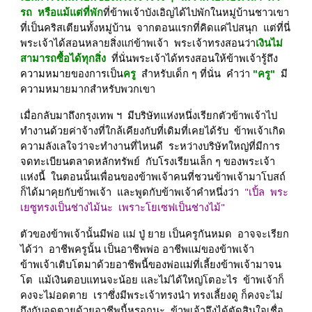
รถ  หรือแม้แต่ที่พัก
ที่ข้าพเจ้าบังเอิญได้ไปพักในหมู่บ้านชาวเขา
ที่เป็นคริสเตียนทั้งหมู่บ้าน  จากตอนแรกที่คิดแค่ไปสนุก  แต่ที่นี่
พระเจ้าได้สอนหลายสิ่งแก่ข้าพเจ้า  พระเจ้าทรงสอนว่า
เงินไม่
สามารถซื้อได้ทุกสิ่ง
  ที่นั่นพระเจ้าได้ทรงสอนให้ข้าพเจ้ารู้ถึง
ความหมายของการเป็น
ครู
  สำหรับเด็ก ๆ ที่นั่น  คำว่า 
"ครู" 
 มี
ความหมายมากสำหรับพวกเขา
เมื่อกลับมาถึงกรุงเทพ ฯ  มีบริษัทแห่งหนึ่งเรียกตัวข้าพเจ้าไป
ทำงานด้วยค่าจ้างที่ใกล้เคียงกับที่เดิมที่เคยได้รับ  ข้าพเจ้าเกิด
ความลังเลใจว่าจะทำงานที่ไหนดี  ระหว่างบริษัทใหญ่ที่มีการ
จดทะเบียนตลาดหลักทรัพย์  กับโรงเรียนเล็ก ๆ ของพระเจ้า
แห่งนี้  ในตอนนั้นเพื่อนของข้าพเจ้าคนที่ชวนข้าพเจ้ามาโบสถ์ 
ก็ได้มาคุยกับข้าพเจ้า  และพูดกับข้าพเจ้าคำหนึ่งว่า  
"เปิ้ล  พระ
เยซูทรงเป็นช่างไม้นะ  เพราะโยเซฟเป็นช่างไม้"
ตัวของข้าพเจ้านั้นมีพ่อ แม่ ปู่ ยาย เป็นครูกันหมด  อาจจะเรียก
ได้ว่า  อาชีพครูนั้น เป็นอาชีพพ่อ อาชีพแม่ของข้าพเจ้า  
ข้าพเจ้าเติบโตมาด้วยอาชีพนี้ของพ่อแม่ที่เลี้ยงข้าพเจ้ามาจน
โต  แม้เงินตอบแทนจะน้อย และไม่ได้ใหญ่โตอะไร  ข้าพเจ้าก็
คงจะไม่อดตาย  เราซึ่งมีพระเจ้าทรงนำ ทรงเลี้ยงดู ก็คงจะไม่
ถึงกับอดตายด้วยอาชีพนี้หรอกนะ  ข้าพเจ้าจึงได้ตัดสินใจเชื่อ 