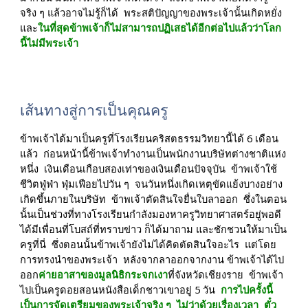
จริง ๆ แล้วอาจไม่รู้ก็ได้  พระสติปัญญาของพระเจ้านั้นเกิดหยั่ง  
และ
ในที่สุดข้าพเจ้าก็ไม่สามารถปฏิเสธได้อีกต่อไปแล้วว่าโลก
นี้ไม่มีพระเจ้า
เส้นทางสู่การเป็นคุณครู
ข้าพเจ้าได้มาเป็นครูที่โรงเรียนคริสตธรรมวิทยานี้ได้ 6 เดือน
แล้ว  ก่อนหน้านี้ข้าพเจ้าทำงานเป็นพนักงานบริษัทต่างชาติแห่ง
หนึ่ง  เงินเดือนเกือบสองเท่าของเงินเดือนปัจจุบัน  ข้าพเจ้าใช้
ชีวิตฟู่ฟ่า ฟุ่มเฟือยไปวัน ๆ  จนวันหนึ่งเกิดเหตุขัดแย้งบางอย่าง
เกิดขึ้นภายในบริษัท  ข้าพเจ้าตัดสินใจยื่นใบลาออก  ซึ่งในตอน
นั้นเป็นช่วงที่ทางโรงเรียนกำลังมองหาครูวิทยาศาสตร์อยู่พอดี  
ได้มีเพื่อนที่โบสถ์ที่ทราบข่าว ก็ได้มาถาม และชักชวนให้มาเป็น
ครูที่นี่  ซึ่งตอนนั้นข้าพเจ้ายังไม่ได้คิดตัดสินใจอะไร  แต่โดย
การทรงนำของพระเจ้า  หลังจากลาออกจากงาน ข้าพเจ้าได้ไป
ออก
ค่ายอาสาของมูลนิธิกระจกเงา
ที่จังหวัดเชียงราย  ข้าพเจ้า
ไปเป็นครูดอยสอนหนังสือเด็กชาวเขาอยู่ 5 วัน  
การไปครั้งนี้
เป็นการจัดเตรียมของพระเจ้าจริง ๆ  ไม่ว่าด้วยเรื่องเวลา  ตั๋ว