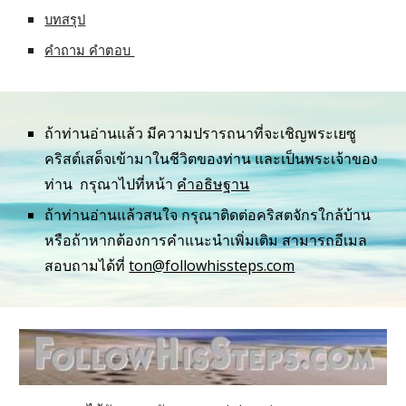
บทสรุป
คำถาม คำตอบ 
ถ้าท่านอ่านแล้ว มีความปรารถนาที่จะเชิญพระเยซู
คริสต์เสด็จเข้ามาในชีวิตของท่าน และเป็นพระเจ้าของ
ท่าน  กรุณาไปที่หน้า 
คำอธิษฐาน
ถ้าท่านอ่านแล้วสนใจ กรุณาติดต่อคริสตจักรใกล้บ้าน 
หรือถ้าหากต้องการคำแนะนำเพิ่มเติม สามารถอีเมล
สอบถามได้ที่ 
ton@followhissteps.com