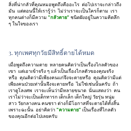
สิ่งที่น่ากลัวที่คุณหมอพูดถึงคืออะไร  ต่อไปเราจะกล่าวถึง
มัน  แต่ตอนนี้ให้เรารู้ว่า  ไม่ว่าเราจะเป็นใครก็ตาม  เรา
ทุกคนต่างก็มีความ 
"กลัวตาย" 
ชนิดฝังอยู่ในความคิดลึก 
ๆ ในใจของเรา
3. ทุกเพศทุกวัยมีสิทธิ์ตายได้หมด
เมื่อพูดถึงความตาย  หลายคนคิดว่าเป็นเรื่องไกลตัวของ
เขา  แต่เอาเข้าจริง ๆ แล้วเป็นเรื่องไกลตัวของคุณจริง
หรือ  คุณคิดว่ามีเพียงคนแก่จึงจะตายหรือ  คุณคิดว่ามีแต่
เพียงคนป่วยเท่านั้นจึงจะตายหรือ  ไม่ใช่เช่นนั้นครับ  ถ้า
เราดูโลงศพ  เราจะเห็นว่ามีหลายขนาด  นั่นแสดงว่า  คน
เราไม่ว่าจะเป็นเด็กทารก เด็กเล็ก เด็กใหญ่ วัยรุ่น หนุ่ม
สาว วัยกลางคน คนชรา ต่างก็มีโอกาสที่จะตายได้ทั้งสิ้น  
เพราะฉะนั้น  อย่าคิดว่า 
"ความตาย"
 เป็นเรื่องที่ไกลตัว
ของคุณอีกต่อไปเลยครับ