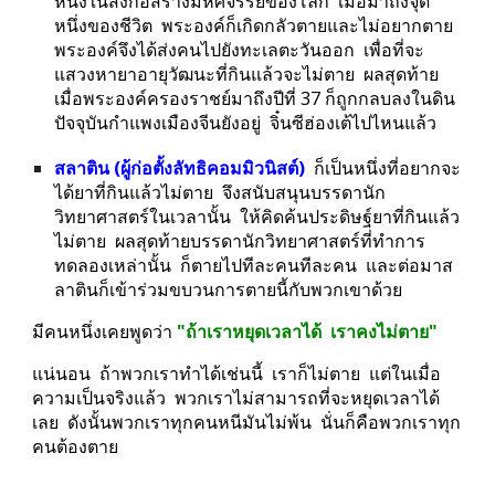
หนึ่งในสิ่งก่อสร้างมหัศจรรย์ของโลก  เมื่อมาถึงจุด
หนึ่งของชีวิต  พระองค์ก็เกิดกลัวตายและไม่อยากตาย  
พระองค์จึงได้ส่งคนไปยังทะเลตะวันออก  เพื่อที่จะ
แสวงหายาอายุวัฒนะที่กินแล้วจะไม่ตาย  ผลสุดท้าย
เมื่อพระองค์ครองราชย์มาถึงปีที่ 37 ก็ถูกกลบลงในดิน  
ปัจจุบันกำแพงเมืองจีนยังอยู่  จิ๋นซีฮ่องเต้ไปไหนแล้ว
สลาติน (ผู้ก่อตั้งลัทธิคอมมิวนิสต์)
  ก็เป็นหนึ่งที่อยากจะ
ได้ยาที่กินแล้วไม่ตาย  จึงสนับสนุนบรรดานัก
วิทยาศาสตร์ในเวลานั้น  ให้คิดค้นประดิษฐ์ยาที่กินแล้ว
ไม่ตาย  ผลสุดท้ายบรรดานักวิทยาศาสตร์ที่ทำการ
ทดลองเหล่านั้น  ก็ตายไปทีละคนทีละคน  และต่อมาส
ลาตินก็เข้าร่วมขบวนการตายนี้กับพวกเขาด้วย
มีคนหนึ่งเคยพูดว่า 
"ถ้าเราหยุดเวลาได้  เราคงไม่ตาย"
แน่นอน  ถ้าพวกเราทำได้เช่นนี้  เราก็ไม่ตาย  แต่ในเมื่อ
ความเป็นจริงแล้ว  พวกเราไม่สามารถที่จะหยุดเวลาได้
เลย  ดังนั้นพวกเราทุกคนหนีมันไม่พ้น  นั่นก็คือพวกเราทุก
คนต้องตาย