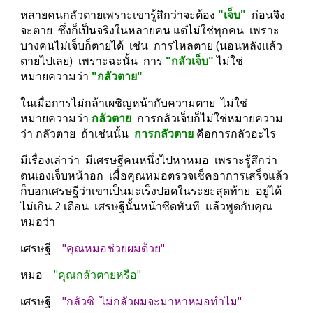
หลายคนกลัวตายเพราะเขารู้สึกว่าจะต้อง 
"เจ็บ" 
 ก่อนจึง
จะตาย  ซึ่งก็เป็นจริงในหลายคน แต่ไม่ใช่ทุกคน  เพราะ
บางคนไม่เจ็บก็ตายได้  เช่น  การไหลตาย (นอนหลังแล้ว
ตายไปเลย)  เพราะฉะนั้น  การ 
"กลัวเจ็บ" 
ไม่ใช่
หมายความว่า 
"กลัวตาย"
ในเมื่อการไม่กล้าเผชิญหน้ากับความตาย  ไม่ใช่
หมายความว่า 
กลัวตาย
  การกลัวเจ็บก็ไม่ใช่หมายความ
ว่า กลัวตาย  ถ้าเช่นนั้น  
การกลัวตาย
 คือการกลัวอะไร
มีเรื่องเล่าว่า  มีเศรษฐีคนหนึ่งไปหาหมอ  เพราะรู้สึกว่า
ตนเองเจ็บหน้าอก  เมื่อคุณหมอตรวจเช็คอาการเสร็จแล้ว  
ก็บอกเศรษฐีว่าเขาเป็นมะเร็งปอดในระยะสุดท้าย  อยู่ได้
ไม่เกิน 2 เดือน  เศรษฐีนั้นหน้าซีดทันที  แล้วพูดกับคุณ
หมอว่า
เศรษฐี   
 "คุณหมอช่วยผมด้วย"
หมอ    
"คุณกลัวตายหรือ"
เศรษฐี    
"กลัวซิ  ไม่กลัวผมจะมาหาหมอทำไม"