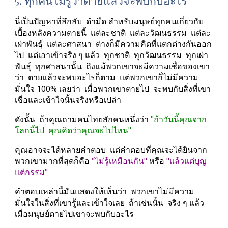
5. ทุกคนไม่รู้ว่าตายแล้วจะพบกับอะไร
นี่เป็นปัญหาที่ลึกลับ  ดำมืด สำหรับมนุษย์ทุกคนเกี่ยวกับ
เบื้องหลังความตายนี้  แต่ละชาติ  แต่ละวัฒนธรรม  แต่ละ
เผ่าพันธุ์  แต่ละศาสนา  ต่างก็มีความคิดที่แตกต่างกันออก
ไป  แต่เอาเข้าจริง ๆ แล้ว  ทุกชาติ  ทุกวัฒนธรรม  ทุกเผ่า
พันธุ์  ทุกศาสนานั้น  ถึงแม้พวกเขาจะมีความเชื่อของเขา
ว่า  ตายแล้วจะพบอะไรก็ตาม  แต่พวกเขาก็ไม่มีความ
มั่นใจ 100% เลยว่า  เมื่อพวกเขาตายไป  จะพบกับสิ่งที่เขา
เชื่อและเข้าใจนั้นจริงหรือเปล่า 
ดังนั้น  ถ้าคุณถามคนไทยสักคนหนึ่งว่า 
"ถ้าวันนี้คุณจาก
โลกนี้ไป  คุณคิดว่าคุณจะไปไหน"
คุณอาจจะได้หลายคำตอบ  แต่คำตอบที่คุณจะได้ยินจาก
พวกเขามากที่สุดก็คือ 
"ไม่รู้เหมือนกัน"
 หรือ 
"แล้วแต่บุญ
แต่กรรม"
คำตอบเหล่านี้มันแสดงให้เห็นว่า  พวกเขาไม่มีความ
มั่นใจในสิ่งที่เขารู้และเข้าใจเลย  ถ้าเช่นนั้น  จริง ๆ แล้ว
เมื่อมนุษย์ตายไปเขาจะพบกับอะไร