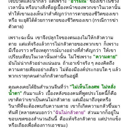
เจ็บปวดและน่ากลัว  แต่เพราะ 
"อารมณ์"
 ของเขาในช่วง
เวลานั้น หรือบางสิ่งที่อยู่เบื้องหน้าของพวกเขาในเวลานั้น  
ทำให้เขามองเห็นว่าสำคัญกว่าการตายของชีวิตของเขา 
หรือ จะยุติได้ด้วยการตายของชีวิตของเขา (กรณีการฆ่า
ตัวตาย)
เพราะฉะนั้น  เขาจึงปลุกใจของตนเองไม่ให้กลัวความ
ตาย  แต่แท้จริงแล้วการไม่กลัวตายของพวกเขา  ก็เพราะ
มีเรื่องราว หรือเหตุการณ์บางอย่างที่สำคัญกว่า  ให้เขา
เปรียบเทียบในเวลานั้นเท่านั้น  ไม่ใช่เพราะ 
"ความตาย"
มันไม่น่ากลัวอย่างแน่นอน  ถ้าเอาเข้าจริง ๆ ลองคิดถึง
ความตายเพียงอย่างเดียว  ไม่ต้องมีองค์ประกอบใด ๆ แล้ว  
พวกเราทุกคนต่างก็กลัวตายกันอยู่ดี
คุณคงเคยได้ยินสำนวนจีนที่ว่า 
"ไม่เห็นโลงศพ  ไม่หลั่ง
น้ำตา" 
กันมาแล้ว  เบื้องหลังของคนที่พูดประโยคนี้ก็คือ
เขาคิดว่าเขาเป็นคนไม่กลัวตาย  แต่เมื่อมาถึงจุดหรือ
วินาทีที่จะต้องพบกับความตาย  เขาก็เกิดความกลัวขึ้นมา
ทันที (หลายคนบอกว่า 
"ฉันไม่กลัวตาย"
  ส่วนมากก็อยู่ใน
ขอบเขตของสำนวนอันนี้  คือแท้จริงกลัวตาย  แต่ปากแข็ง
หรือเถียงเพื่อต้องการเอาชนะ)