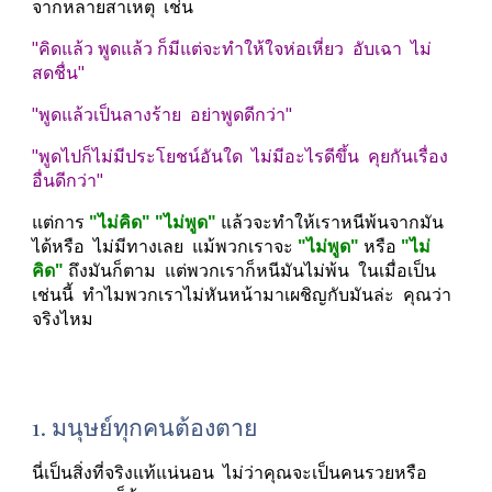
จากหลายสาเหตุ  เช่น
"คิดแล้ว พูดแล้ว ก็มีแต่จะทำให้ใจห่อเหี่ยว  อับเฉา  ไม่
สดชื่น"
"พูดแล้วเป็นลางร้าย  อย่าพูดดีกว่า"
"พูดไปก็ไม่มีประโยชน์อันใด  ไม่มีอะไรดีขึ้น  คุยกันเรื่อง
อื่นดีกว่า"
แต่การ 
"ไม่คิด" "ไม่พูด" 
แล้วจะทำให้เราหนีพ้นจากมัน
ได้หรือ  ไม่มีทางเลย  แม้พวกเราจะ 
"ไม่พูด"
 หรือ 
"ไม่
คิด"
 ถึงมันก็ตาม  แต่พวกเราก็หนีมันไม่พ้น  ในเมื่อเป็น
เช่นนี้  ทำไมพวกเราไม่หันหน้ามาเผชิญกับมันล่ะ  คุณว่า
จริงไหม
1. มนุษย์ทุกคนต้องตาย
นี่เป็นสิ่งที่จริงแท้แน่นอน  ไม่ว่าคุณจะเป็นคนรวยหรือ