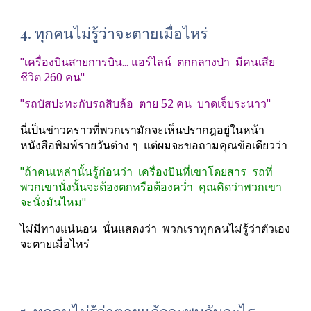
4. ทุกคนไม่รู้ว่าจะตายเมื่อไหร่
"เครื่องบินสายการบิน... แอร์ไลน์  ตกกลางป่า  มีคนเสีย
ชีวิต 260 คน"
"รถบัสปะทะกับรถสิบล้อ  ตาย 52 คน  บาดเจ็บระนาว"
นี่เป็นข่าวคราวที่พวกเรามักจะเห็นปรากฎอยู่ในหน้า
หนังสือพิมพ์รายวันต่าง ๆ  แต่ผมจะขอถามคุณข้อเดียวว่า
"ถ้าคนเหล่านั้นรู้ก่อนว่า  เครื่องบินที่เขาโดยสาร  รถที่
พวกเขานั่งนั้นจะต้องตกหรือต้องคว่ำ  คุณคิดว่าพวกเขา
จะนั่งมันไหม"
ไม่มีทางแน่นอน  นั่นแสดงว่า  พวกเราทุกคนไม่รู้ว่าตัวเอง
จะตายเมื่อไหร่