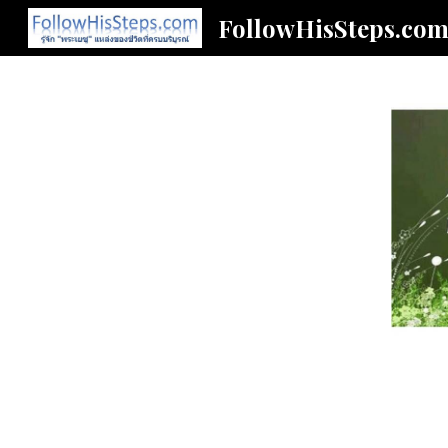
FollowHisSteps.co
Sk