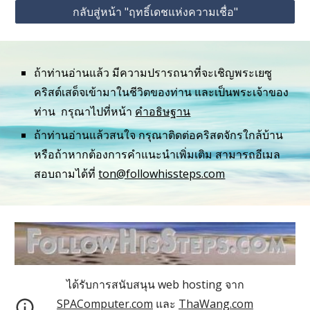
กลับสู่หน้า "ฤทธิ์เดชแห่งความเชื่อ"
ถ้าท่านอ่านแล้ว มีความปรารถนาที่จะเชิญพระเยซู
คริสต์เสด็จเข้ามาในชีวิตของท่าน และเป็นพระเจ้าของ
ท่าน  กรุณาไปที่หน้า 
คำอธิษฐาน
ถ้าท่านอ่านแล้วสนใจ กรุณาติดต่อคริสตจักรใกล้บ้าน 
หรือถ้าหากต้องการคำแนะนำเพิ่มเติม สามารถอีเมล
สอบถามได้ที่ 
ton@followhissteps.com
ได้รับการสนับสนุน web hosting จาก
SPAComputer.com
และ
ThaWang.com