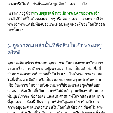
นางมารีย์ไม่ทำเช่นนั้นและไม่พูดสักคำ..เพราะอะไร?….
เพราะนางรู้ดีว่า
พระเยซูคริสต์ ทรงเป็นพระบุตรของพระเจ้า 
นางไม่มีสิทธิ์ในตัวของพระเยซูคริสต์เลย เพราะนางทราบดีว่า
พระเจ้าทรงแค่ยืมท้องของนางเพื่อประสูติพระผู้ช่วยโลกให้รอด
เท่านั้นเอง
3.
ดูจากคนเหล่านั้นที่ตัดสินใจเชื่อพระเยซู
คริสต์
คุณลองคิดดูซิว่า ถ้าผมกับคุณจะร่วมกันก่อตั้งศาสนาใหม่ เรา
จะเอาเรื่องการ เกิดจากหญิงพรหมจารีย์มาเป็นหลักข้อเชื่อที่
สำคัญของศาสนาที่เราก่อตั้งกันไหม? …ไม่มีทาง เราคงจะตัด
ในสิ่งที่ไม่น่าเชื่อถือ หรือเป็นจุดอ่อนออกแน่ๆ แต่ถ้าตัดความ
เชื่อเรื่องการเกิดจากหญิงพรหมจารีย์ของพระเยซูคริสต์ออก 
ศาสนา คริสเตียนก็เป็นศาสนาที่ไม่มีหลักฐานเพียงพอที่สมควร
ที่มนุษย์เราจะเชื่อถือเลย และเป็นศาสนาที่โกหกและน่าสมเพช
ที่สุด เพราะเรื่องนี้เป็นรากฐานที่สำคัญและ เกี่ยวข้องกับการ
ดำรงอยู่ของศาสนาคริสเตียนในโลกนี้ทีเดียว ถ้าเรื่องนี้ไม่จริง
ศาสนา คริสเตียนก็ไม่มีคุณค่าอะไรเลย และอีกประการหนึ่ง ถ้า