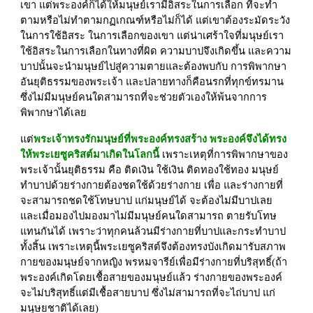
เขา แต่พระองค์ก็ได้ให้มนุษย์เรามีอิสระในการเลือก ที่จะทำ
ตามหรือไม่ทำตามกฏเกณฑ์หรือไม่ก็ได้ แต่เขาต้องระมัดระวัง
ในการใช้อิสระ ในการเลือกของเขา แต่น่าเศร้าใจที่มนุษย์เรา
ใช้อิสระในการเลือกในทางที่ผิด ความบาปจึงเกิดขึ้น และความ
บาปนั้นจะนำมนุษย์ไปสู่ความตายและต้องพบกับ การพิพากษา
อันยุติธรรมของพระเจ้า และปลายทางก็คือนรกที่ทุกข์ทรมาน 
ซึ่งไม่มีมนุษย์คนใดสามารถที่จะช่วยตัวเองให้พ้นจากการ
พิพากษาได้เลย
แต่
พระเจ้าทรงรักมนุษย์ที่พระองค์ทรงสร้าง พระองค์จึงได้ทรง
ให้พระเยซูคริสต์มาเกิดในโลกนี้
 เพราะเหตุที่การพิพากษาของ
พระเจ้านั้นยุติธรรม คือ ติดเงิน ใช้เงิน ติดทองใช้ทอง มนุษย์
ทำบาปด้วยร่างกายต้องชดใช้ด้วยร่างกาย เพื่อ และร่างกายที่
จะสามารถชดใช้โทษบาป แก่มนุษย์ได้ จะต้องไม่มีบาปเลย 
และเมื่อมองไปมองมาไม่มีมนุษย์คนใดสามารถ ตายรับโทษ
แทนกันได้ เพราะว่าทุกคนล้วนมีร่างกายที่บาปและกระทำบาป
ทั้งสิ้น เพราะเหตุนี้พระเยซูคริสต์จึงต้องทรงบังเกิดมารับสภาพ
กายของมนุษย์จากหญิง พรหมจารีย์เพื่อมีร่างกายที่บริสุทธิ์(ถ้า
พระองค์เกิดโดยเชื้อสายของมนุษย์แล้ว ร่างกายของพระองค์
จะไม่บริสุทธิ์แต่มีเชื้อสายบาป ซึ่งไม่สามารถที่จะไถ่บาป แก่
มนุษยชาติได้เลย)