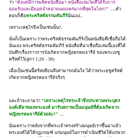
ว่า 
“ตั้งแต่มีการผลิตหนังสือมา หนังสือเล่มใดที่ได้รับการ
ยอมรับและมียอดจำหน่ายเผยแพร่มากที่สุดในโลก?”
 ….คำ
ตอบก็คือ
พระคริสต์ธรรมคัมภีร์
นั่นเอง..
เพราะเหตุไรจึงเป็นเช่นนั้น?.
นั่นก็เป็นเพราะว่าพระคริสต์ธรรมคัมภีร์เป็นหนังสือที่เชื่อถือได้
นั่นเอง พระคริสต์ธรรมคัมภีร์ หนังสือที่น่าเชื่อถือเล่มนี้เองที่ได้
บันทึกเรื่องราวการบังเกิดจากหญิงพรหมจารีย์ ของพระเยซู
คริสต์ไว้(ลูกา 1:26 - 38)
เมื่อเป็นเช่นนี้คริสเตียนจึงสามารถมั่นใจ ได้ว่าพระเยซูคริสต์
เกิดจากหญิงพรหมจารีย์จริงๆ
และถ้าจะถามว่า 
“เพราะเหตุไรพระเจ้าจึงประทานพระบุตร
องค์เดียวของพระองค์ มารับสภาพเป็นมนุษย์ที่ต้องเกิดจาก
หญิงพรหมจารีย์ด้วยล่ะ?”
 …
นั่นเพราะว่าหลังจากที่พระเจ้าทรงสร้างมนุษย์เราขึ้นมาแล้ว 
พระองค์ได้ให้กฏเกณฑ์ แก่มนุษย์ในการดำเนินชีวิตให้แก่พวก