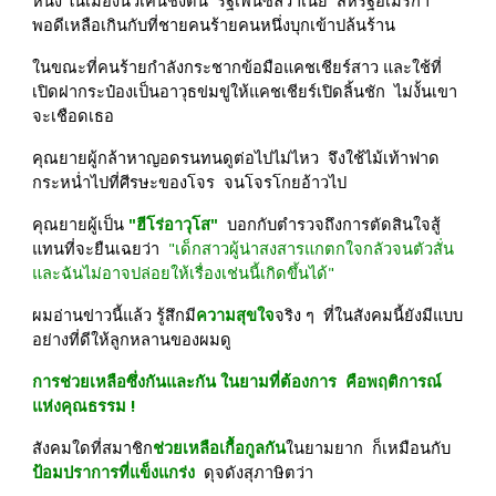
หนึ่ง ในเมืองนิวเคนชิงตัน  รัฐเพนซิลวาเนีย  สหรัฐอเมริกา  
พอดีเหลือเกินกับที่ชายคนร้ายคนหนึ่งบุกเข้าปล้นร้าน
ในขณะที่คนร้ายกำลังกระชากข้อมือแคชเชียร์สาว และใช้ที่
เปิดฝากระป๋องเป็นอาวุธข่มขู่ให้แคชเชียร์เปิดลิ้นชัก  ไม่งั้นเขา
จะเชือดเธอ
คุณยายผู้กล้าหาญอดรนทนดูต่อไปไม่ไหว  จึงใช้ไม้เท้าฟาด
กระหน่ำไปที่ศีรษะของโจร  จนโจรโกยอ้าวไป
คุณยายผู้เป็น 
"ฮีโร่อาวุโส" 
 บอกกับตำรวจถึงการตัดสินใจสู้  
แทนที่จะยืนเฉยว่า 
"เด็กสาวผู้น่าสงสารแกตกใจกลัวจนตัวสั่น  
และฉันไม่อาจปล่อยให้เรื่องเช่นนี้เกิดขึ้นได้"
ผมอ่านข่าวนี้แล้ว รู้สึกมี
ความสุขใจ
จริง ๆ  ที่ในสังคมนี้ยังมีแบบ
อย่างที่ดีให้ลูกหลานของผมดู
การช่วยเหลือซึ่งกันและกัน ในยามที่ต้องการ  คือพฤติการณ์
แห่งคุณธรรม !
สังคมใดที่สมาชิก
ช่วยเหลือเกื้อกูลกัน
ในยามยาก  ก็เหมือนกับ
ป้อมปราการที่แข็งแกร่ง
  ดุจดังสุภาษิตว่า