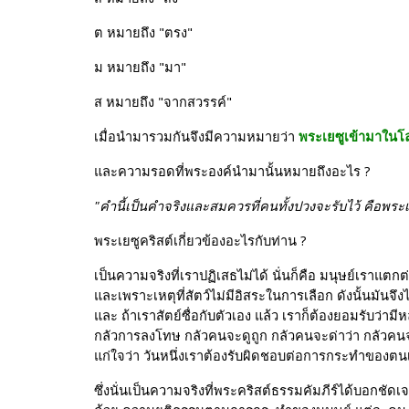
ต หมายถึง "ตรง"
ม หมายถึง "มา"
ส หมายถึง "จากสวรรค์"
เมื่อนำมารวมกันจึงมีความหมายว่า 
พระเยซูเข้ามาในโ
และความรอดที่พระองค์นำมานั้นหมายถึงอะไร ?
"คำนี้เป็นคำจริงและสมควรที่คนทั้งปวงจะรับไว้ คือพระ
พระเยซูคริสต์เกี่ยวข้องอะไรกับท่าน ?
เป็นความจริงที่เราปฏิเสธไม่ได้ นั่นก็คือ มนุษย์เราแตก
และเพราะเหตุที่สัตว์ไม่มีอิสระในการเลือก ดังนั้นมันจ
และ ถ้าเราสัตย์ซื่อกับตัวเอง แล้ว เราก็ต้องยอมรับว่ามี
กลัวการลงโทษ กลัวคนจะดูถูก กลัวคนจะด่าว่า กลัวคนจะว่
แก่ใจว่า วันหนึ่งเราต้องรับผิดชอบต่อการกระทำของตน
ซึ่งนั่นเป็นความจริงที่พระคริสต์ธรรมคัมภีร์ได้บอกช