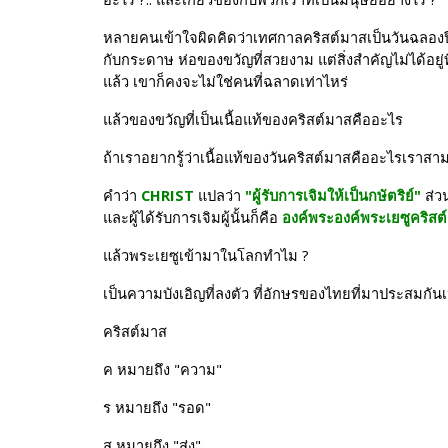
หลายคนเข้าใจผิดคิดว่าเทศกาลคริสต์มาสเป็นวันฉลองปีใ
กับกระดาษ ห่อของขวัญที่สวยงาม แต่สิ่งสำคัญไม่ได้อยู
แล้ว เขาก็คงจะไม่ใช่คนที่ฉลาดเท่าไหร่
แล้วของขวัญที่เป็นเนื้อแท้ของคริสต์มาสคืออะไร
ถ้าเราอยากรู้ว่าเนื้อแท้ของวันคริสต์มาสคืออะไรเราสา
คำว่า 
CHRIST
 แปลว่า 
"ผู้รับการเจิมให้เป็นกษัตริย์"
 ส่ว
และผู้ได้รับการเจิมผู้นั้นก็คือ 
องค์พระองค์พระเยซูคริสต์
แล้วพระเยซูเข้ามาในโลกทำไม ?
เป็นความบังเอิญที่ลงตัว ที่อักษรของไทยที่มาประสมกันเ
คริสต์มาส
ค หมายถึง "ความ"
ร หมายถึง "รอด"
ส หมายถึง "ส่ง"