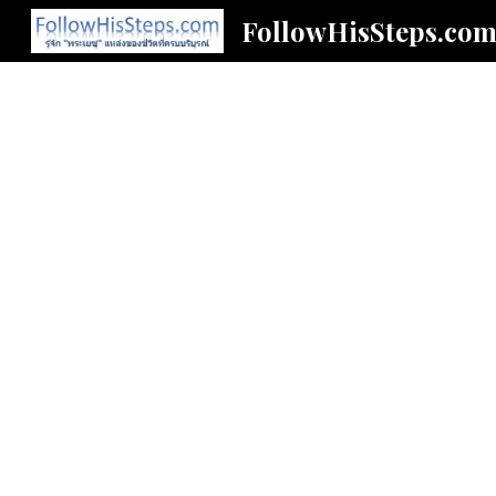
FollowHisSteps.co
Sk