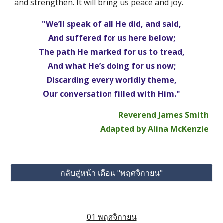
and strengthen. It will bring us peace and joy. 
"We’ll speak of all He did, and said,
And suffered for us here below;
The path He marked for us to tread,
And what He’s doing for us now;
Discarding every worldly theme,
Our conversation filled with Him."
Reverend James Smith
Adapted by Alina McKenzie
กลับสู่หน้า เดือน "พฤศจิกายน"
01 พฤศจิกายน