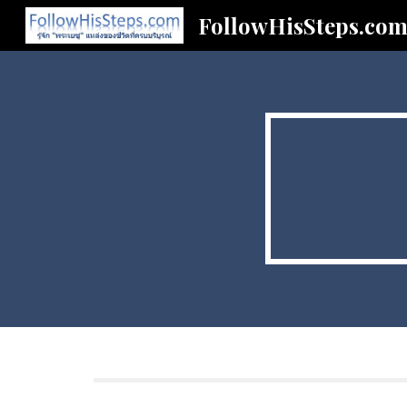
FollowHisSteps.co
Sk