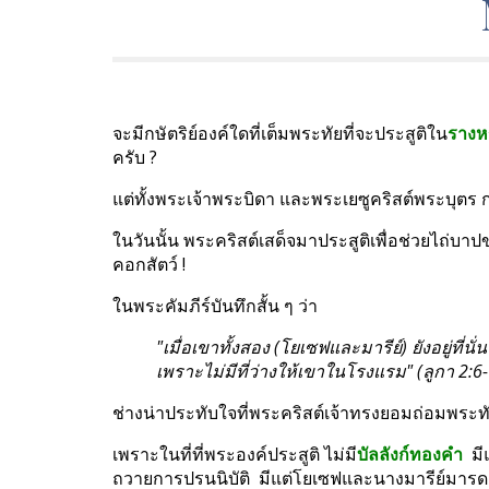
จะมีกษัตริย์องค์ใดที่เต็มพระทัยที่จะประสูติใน
รางห
ครับ ?
แต่ทั้งพระเจ้าพระบิดา และพระเยซูคริสต์พระบุตร 
ในวันนั้น พระคริสต์เสด็จมาประสูติเพื่อช่วยไถ่บา
คอกสัตว์ !
ในพระคัมภีร์บันทึกสั้น ๆ ว่า
"เมื่อเขาทั้งสอง (โยเซฟและมารีย์) ยังอยู่ที่น
เพราะไม่มีที่ว่างให้เขาในโรงแรม" (ลูกา 2:6-
ช่างน่าประทับใจที่พระคริสต์เจ้าทรงยอมถ่อมพระทั
เพราะในที่ที่พระองค์ประสูติ ไม่มี
บัลลังก์ทองคำ
  มี
ถวายการปรนนิบัติ  มีแต่โยเซฟและนางมารีย์มารด