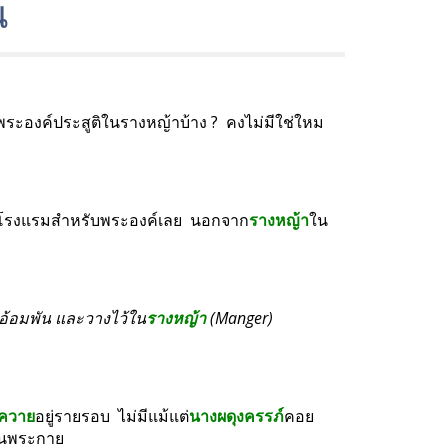
ณ
งพระองค์ประสูติในรางหญ้าบ้าง ?  คงไม่มีใช่ใหม
างในโรงแรมสำหรับพระองค์เลย  นอกจาก
รางหญ้า
ใน
ผ้าอ้อมพัน และวางไว้ใน
รางหญ้า
 (Manger) 
วควาย
อยู่รายรอบ  ไม่มีแม้แต่
นางผดุงครรภ์
คอย
ันพระกาย