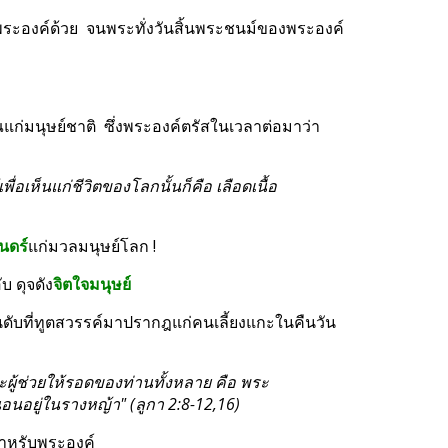
ความถ่อมพระทัยของพระคริสต์เจ้าไม่เพียงแค่ปรากฎแต่ในวันประสูติของพระองค์เท่านั้น  แต่ตลอดพระชนม์ชีพของพระองค์ด้วย  จนพระทั่งวันสิ้นพระชนม์ของพระองค์  
ฝ่ายวิญญาณแก่มนุษย์ชาติ  ซึ่งพระองค์ตรัสในเวลาต่อมาว่า 
เพื่อเห็นแก่ชีวิตของโลกนั้นก็คือ เลือดเนื้อ
ันดร์
แก่มวลมนุษย์โลก !
บ ดุจดัง
จิตใจมนุษย์
มือนดับที่ทูตสวรรค์มาปรากฎแก่คนเลี้ยงแกะในคืนวัน
ระผู้ช่วยให้รอดของท่านทั้งหลาย คือ พระ
นอนอยู่ในรางหญ้า" (ลูกา 2:8-12,16)
้นสำหรับพระองค์