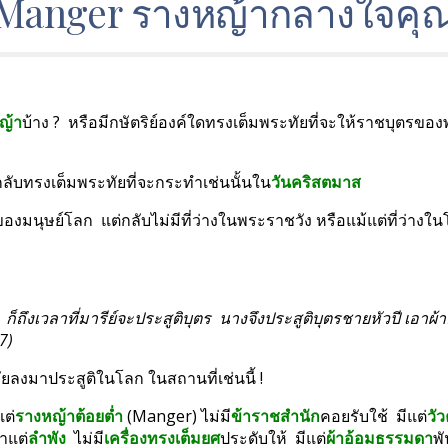
Manger รางหญ้ากลางใจคุ
ญ้า
บ้าง ?  หรือมีกษัตริย์องค์ใดทรงเต็มพระทัยที่จะให้ราชบุตรขอ
กลับทรงเต็มพระทัยที่จะกระทำเช่นนั้นใน
วันคริสตมาส
ปของมนุษย์โลก  แต่กลับไม่มีที่ว่างในพระราชวัง หรือแม้แต่ที่ว่
ั่น  ก็ถึงเวลาที่มารีย์จะประสูติบุตร  นางจึงประสูติบุตรชายหัวปี เอา
7)
ยลงมาประสูติในโลก ในสถานที่เช่นนี้ !
แต่
รางหญ้าต้อยต่ำ
 (Manger) ไม่มี
ข้าราชสำนัก
คอยรับใช้  มีแต่
วั
าแต่
ลำพัง 
 ไม่มี
เครื่องทรงเต็มยศ
ประดับให้  มีแต่
ผ้าอ้อมธรรมดา
พ