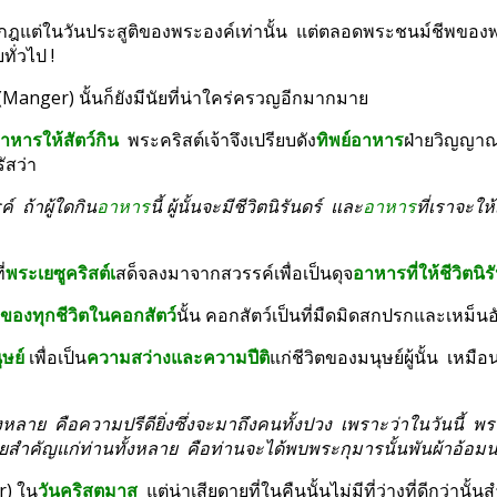
ทั่วไป !
 (Manger) นั้นก็ยังมีนัยที่น่าใคร่ครวญอีกมากมาย
อาหารให้สัตว์กิน
  พระคริสต์เจ้าจึงเปรียบดัง
ทิพย์อาหาร
ัสว่า
  ถ้าผู้ใดกิน
อาหาร
นี้ ผู้นั้นจะมีชีวิตนิรันดร์  และ
อาหาร
ที่เราจะให้
่
พระเยซูคริสต์เ
สด็จลงมาจากสวรรค์เพื่อเป็นดุจ
อาหารที่ให้ชีวิตนิร
มของทุกชีวิตในคอกสัตว์
นั้น คอกสัตว์เป็นที่มืดมิดสกปรกและเหม็นอั
ษย์ 
เพื่อเป็น
ความสว่างและความปีติ
แก่ชีวิตของมนุษย์ผู้นั้น  เห
หลาย  คือความปรีดียิ่งซึ่งจะมาถึงคนทั้งปวง  เพราะว่าในวันนี้  พ
นหมายสำคัญแก่ท่านทั้งหลาย  คือท่านจะได้พบพระกุมารนั้นพันผ้าอ้อม
r) ใน
วันคริสตมาส
  แต่น่าเสียดายที่ในคืนนั้นไม่มีที่ว่างที่ดีกว่านั