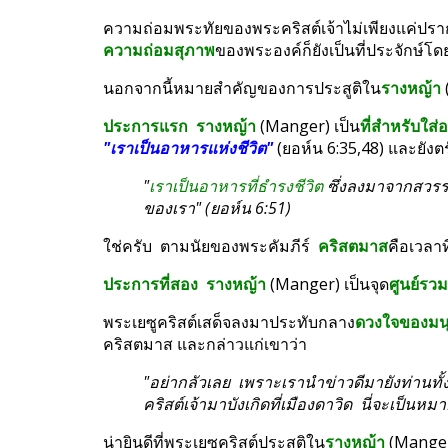
ความถ่อมสุภาพ
ของพระองค์ก็ยังเป็นที่ประจักษ์โดย
นอกจากนี้หมายสำคัญของการประสูติใน
รางหญ้า
ประการแรก  รางหญ้า
 (Manger) เป็น
ที่สำหรับใส่
"เราเป็นอาหารแห่งชีวิต"
 (ยอห์น 6:35,48) และยังตร
"
เราเป็นอาหารที่ธำรงชีวิต
 ซึ่งลงมาจากสวรรค์
ของเรา" (ยอห์น 6:51)
ใช่ครับ  ตามนัยของพระคัมภีร์  
คริสตมาส
คือเวลาที
ประการที่สอง  รางหญ้า
 (Manger) เป็นจุด
ศูนย์รว
พระเยซูคริสต์เสด็จลงมาประทับกลาง
ดวงใจของมนุ
คริสตมาส และกล่าวแก่เขาว่า
"อย่ากลัวเลย  เพราะเรานำข่าวดีมายังท่านทั้ง
คริสต์เจ้ามาบังเกิดที่เมืองดาวิด  นี่จะเป็
น่ายินดีที่พระเยซูคริสต์ประสูติใน
รางหญ้า
 (Mange