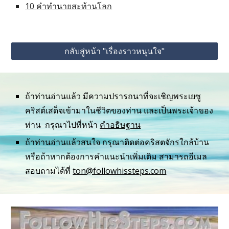
10 คำทำนายสะท้านโลก
กลับสู่หน้า "เรื่องราวหนุนใจ"
ถ้าท่านอ่านแล้ว มีความปรารถนาที่จะเชิญพระเยซู
คริสต์เสด็จเข้ามาในชีวิตของท่าน และเป็นพระเจ้าของ
ท่าน กรุณาไปที่หน้า
คำอธิษฐาน
ถ้าท่านอ่านแล้วสนใจ กรุณาติดต่อคริสตจักรใกล้บ้าน
หรือถ้าหากต้องการคำแนะนำเพิ่มเติม สามารถอีเมล
สอบถามได้ที่
ton@followhissteps.com