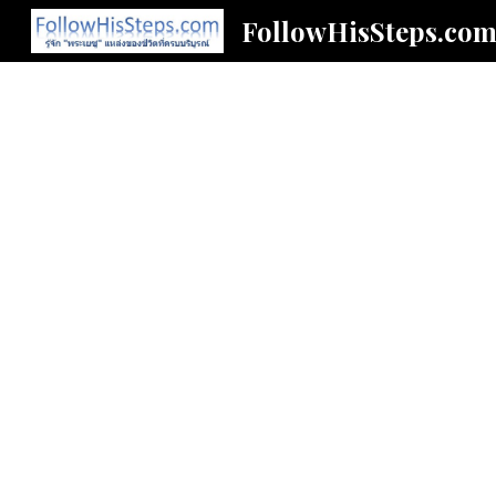
FollowHisSteps.co
Sk