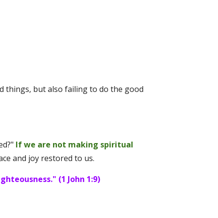
d things, but also failing to do the good 
ed?"
If we are not making spiritual 
ace and joy restored to us. 
ighteousness." (1 John 1:9)