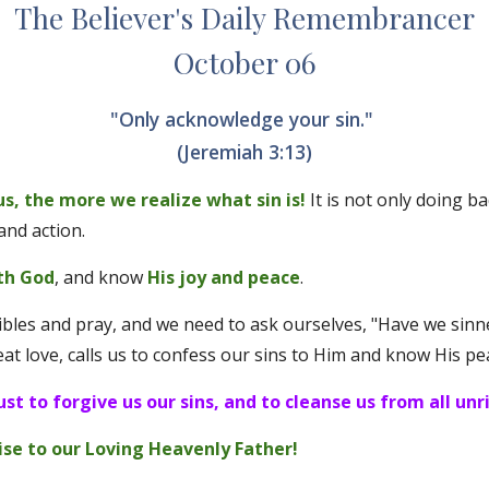
The Believer's Daily Remembrancer
October 06
"Only acknowledge your sin." 
(Jeremiah 3:13)
s, the more we realize what sin is!
It is not only doing ba
nd action. 
th God
, and know 
His joy and peace
. 
Bibles and pray, and we need to ask ourselves, "Have we sinn
eat love, calls us to confess our sins to Him and know His pe
just to forgive us our sins, and to cleanse us from all unr
aise to our Loving Heavenly Father!