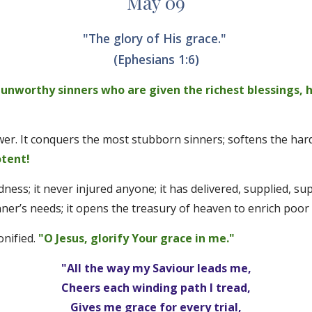
May 09
"The glory of His grace." 
(Ephesians 1:6)
to unworthy sinners who are given the richest blessings, 
ower. It conquers the most stubborn sinners; softens the har
tent! 
dness; it never injured anyone; it has delivered, supplied, su
nner’s needs; it opens the treasury of heaven to enrich poor 
nified. 
"O Jesus, glorify Your grace in me."
"All the way my Saviour leads me,
Cheers each winding path I tread,
Gives me grace for every trial,