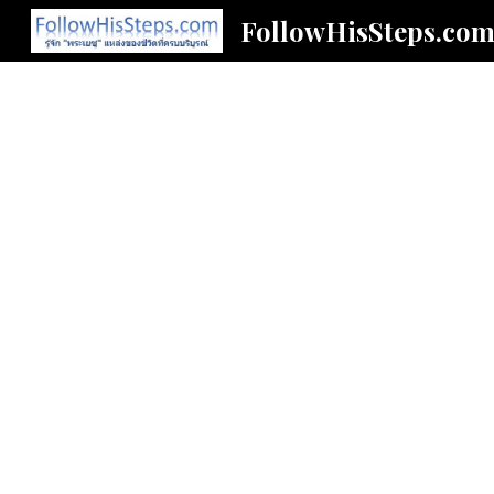
FollowHisSteps.co
Sk