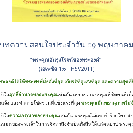
บทความสอนใจประจำวัน 09 พฤษภาค
"พระ​คุณ​อัน​รุ่ง​โรจน์​ของ​พระ​องค์" 
(เอเฟซัส 1:6 THSV2011)
์ได้ให้พระพรที่มั่งคั่งที่สุด เกียรติที่สูงส่งที่สุด และความสุขที่
ด้ใน
ฤทธิ์อำนาจของพระคุณ
เช่นกัน เพราะว่าพระคุณพิชิตคนที่เต็มด้
่างแจ้ง และทำลายโซ่ตรวนที่แข็งแรงที่สุด 
พระคุณมีฤทธานุภาพไม่จ
ด้ใน
ความกรุณาของพระคุณ
เช่นกัน พระคุณไม่เคยทำร้ายใคร พระค
ันหมดของพระเจ้าในการจัดหาสิ่งจำเป็นทั้งสิ้นให้แก่คนบาป พระคุ