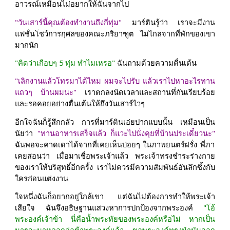
อาวรณ์เหมือนไม่อยากให้ฉันจากไป
"วันเสาร์นี้คุณต้องทำงานถึงกี่ทุ่ม"
มาร์ตินรู้ว่า เราจะมีงาน
แฟชั่นโชว์การกุศลของคณะภริยาฑูต ไม่ไกลจากที่พักของเขา
มากนัก
"คิดว่าเกือบๆ 5 ทุ่ม ทำไมเหรอ"
ฉันถามด้วยความตื่นเต้น
"เลิกงานแล้วโทรมาได้ไหม ผมจะไปรับ แล้วเราไปหาอะไรทาน
แถวๆ บ้านผมนะ"
เราตกลงนัดเวลาและสถานที่กันเรียบร้อย
และรอคอยอย่างตื่นเต้นให้ถึงวันเสาร์ไวๆ
อีกใจฉันก็รู้สึกกลัว การที่มาร์ตินเอ่ยปากแบบนั้น เหมือนเป็น
นัยว่า
"ทานอาหารเสร็จแล้ว ก็แวะไปนั่งคุยที่บ้านประเดี๋ยวนะ"
ฉันพอจะคาดเดาได้จากที่เคยเห็นบ่อยๆ ในภาพยนตร์ฝรั่ง พี่ภา
เคยสอนว่า เมื่อมาเชื่อพระเจ้าแล้ว พระเจ้าทรงชำระร่างกาย
ของเราให้บริสุทธิ์อีกครั้ง เราไม่ควรมีความสัมพันธ์อันลึกซึ้งกับ
ใครก่อนแต่งงาน
ใจหนึ่งฉันก็อยากอยู่ใกล้เขา แต่ฉันไม่ต้องการทำให้พระเจ้า
เสียใจ ฉันจึงอธิษฐานแสวงหาการปกป้องจากพระองค์
"โอ้
พระองค์เจ้าข้า นี่คือน้ำพระทัยของพระองค์หรือไม่ หากเป็น
มารจะมาหลอกล่อข้าพระองค์แล้ว ขอพระองค์ทรงนำมันออก