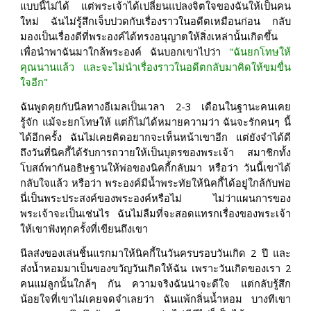
แบบนี้ไม่ได้ แต่พระเจ้าได้เปลี่ยนแปลงจิตใจของฉันให้เป็นคน
ใหม่ ฉันไม่รู้สึกเจ็บปวดกับเรื่องราวในอดีตเหมือนก่อน กลับ
มองเป็นเรื่องดีที่พระองค์ได้ทรงอนุญาตให้สิ่งเหล่านั้นเกิดขึ้น
เพื่อนำพาฉันมาใกล้พระองค์ ฉันบอกเขาไปว่า
"ฉันยกโทษให้
คุณนานแล้ว และจะไม่นำเรื่องราวในอดีตกลับมาคิดให้ขมขื่น
ใจอีก"
ฉันพูดคุยกับนีลทางอีเมลเป็นเวลา 2-3 เดือนในฐานะคนเคย
รู้จัก แม้จะยกโทษให้ แต่ก็ไม่ได้หมายความว่า ฉันจะรักคนๆ นี้
ได้อีกครั้ง ฉันไม่เคยคิดอยากจะเห็นหน้าเขาอีก แต่ยังจำได้ดี
ถึงวันที่นิคกี้ได้รับการถวายให้เป็นบุตรของพระเจ้า สมาชิกทั้ง
โบสถ์พากันอธิษฐานให้พ่อของนิคกี้กลับมา หรือว่า วันนี้เขาได้
กลับใจแล้ว หรือว่า พระองค์มีน้ำพระทัยให้นิคกี้ได้อยู่ใกล้กับพ่อ
นี่เป็นพระประสงค์ของพระองค์หรือไม่ ไม่ว่าแผนการของ
พระเจ้าจะเป็นเช่นไร ฉันไม่ลืมที่จะสอดแทรกเรื่องของพระเจ้า
ให้เขาฟังทุกครั้งที่เขียนถึงเขา
นีลส่งของเล่นชิ้นแรกมาให้นิคกี้ในวันครบรอบวันเกิด 2 ปี และ
ส่งน้ำหอมมาเป็นของขวัญวันเกิดให้ฉัน เพราะวันเกิดของเรา 2
คนแม่ลูกนั้นใกล้ๆ กัน ความจริงฉันน่าจะดีใจ แต่กลับรู้สึก
น้อยใจที่เขาไม่เคยจดจำเลยว่า ฉันแพ้กลิ่นน้ำหอม บางทีเขา