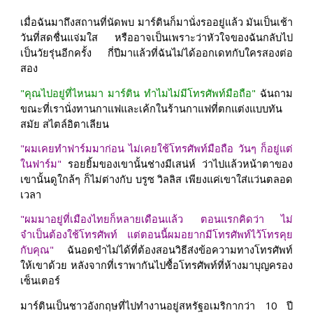
เมื่อฉันมาถึงสถานที่นัดพบ มาร์ตินก็มานั่งรออยู่แล้ว มันเป็นเช้า
วันที่สดชื่นแจ่มใส หรืออาจเป็นเพราะว่าหัวใจของฉันกลับไป
เป็นวัยรุ่นอีกครั้ง กี่ปีมาแล้วที่ฉันไม่ได้ออกเดทกับใครสองต่อ
สอง
"คุณไปอยู่ที่ไหนมา มาร์ติน ทำไมไม่มีโทรศัพท์มือถือ"
ฉันถาม
ขณะที่เรานั่งทานกาแฟและเค้กในร้านกาแฟที่ตกแต่งแบบทัน
สมัย สไตล์อิตาเลียน
"ผมเคยทำฟาร์มมาก่อน ไม่เคยใช้โทรศัพท์มือถือ วันๆ ก็อยู่แต่
ในฟาร์ม"
รอยยิ้มของเขานั้นช่างมีเสน่ห์ ว่าไปแล้วหน้าตาของ
เขานั้นดูใกล้ๆ ก็ไม่ต่างกับ บรูซ วิลลิส เพียงแค่เขาใส่แว่นตลอด
เวลา
"ผมมาอยู่ที่เมืองไทยก็หลายเดือนแล้ว ตอนแรกคิดว่า ไม่
จำเป็นต้องใช้โทรศัพท์ แต่ตอนนี้ผมอยากมีโทรศัพท์ไว้โทรคุย
กับคุณ"
ฉันอดขำไม่ได้ที่ต้องสอนวิธีส่งข้อความทางโทรศัพท์
ให้เขาด้วย หลังจากที่เราพากันไปซื้อโทรศัพท์ที่ห้างมาบุญครอง
เซ็นเตอร์
มาร์ตินเป็นชาวอังกฤษที่ไปทำงานอยู่สหรัฐอเมริกากว่า 10 ปี