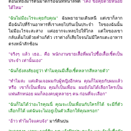
ตอนเที่ยงมาร์ตินมาดักรอฉันที่หน้าลิฟต์
"เค็ง ขอคุยด้วยหน่อย
ได้ไหม"
"ฉันไม่มีอะไรจะคุยกับคุณ"
ฉันพยายามเดินหนี แต่เขาก็ลาก
มือฉันไปที่ร้านอาหารที่เราเคยไปกันเป็นประจำ ใจของฉันนั้น
ไม่มีอะไรจะสะสาง แค่อยากจะหลบไปให้ไกล แต่ใจของเขา
กลับเต็มไปด้วยคำแก้ตัว เราต่างก็เสียใจจนไม่มีใครแตะอาหาร
ตรงหน้าสักช้อน
"จริงๆ แล้ว เธอ... คือ พนักงานขายเสื้อที่ผมไปซื้อเสื้อเชิ้ตเป็น
ประจำ เท่านั้นเอง"
"ฉันก็ยังสงสัยอยู่ว่า ทำไมคุณมีเสื้อเชิ้ตหลากสีหลายตัว"
"ทำไมล่ะ แค่เดินเจอผมกับผู้หญิงอีกคน คุณก็ไม่คุยกับผมแล้ว
หรือ เขาก็เป็นเพื่อน คุณก็เป็นเพื่อน ผมยังไม่ได้เลือกใครเป็น
แฟนสักหน่อย ผมก็ลองคบดูหลายๆ คน ก่อนที่จะเลือก"
"ฉันก็ไม่ได้ว่าอะไรคุณนี่ คุณจะเป็นเพื่อนกับใครก็ได้ จะมีกี่ตัว
เลือกก็ได้ แต่ฉันจะไม่อยู่เป็นตัวเลือกให้คุณหรอก"
"อ้าว ทำไมใจแคบจัง"
มาร์ตินบ่น