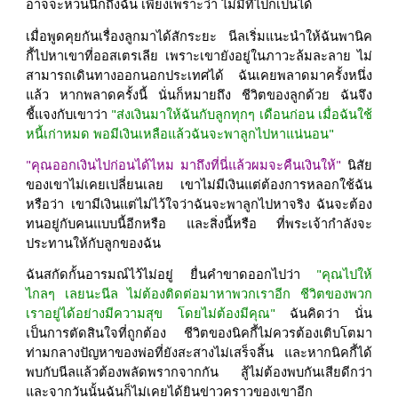
อาจจะหวนนึกถึงฉัน เพียงเพราะว่า ไม่มีทีไปก็เป็นได้
เมื่อพูดคุยกันเรื่องลูกมาได้สักระยะ นีลเริ่มแนะนำให้ฉันพานิค
กี้ไปหาเขาที่ออสเตรเลีย เพราะเขายังอยู่ในภาวะล้มละลาย ไม่
สามารถเดินทางออกนอกประเทศได้ ฉันเคยพลาดมาครั้งหนึ่ง
แล้ว หากพลาดครั้งนี้ นั่นก็หมายถึง ชีวิตของลูกด้วย ฉันจึง
ชี้แจงกับเขาว่า
"ส่งเงินมาให้ฉันกับลูกทุกๆ เดือนก่อน เมื่อฉันใช้
หนี้เก่าหมด พอมีเงินเหลือแล้วฉันจะพาลูกไปหาแน่นอน"
"คุณออกเงินไปก่อนได้ไหม มาถึงที่นี่แล้วผมจะคืนเงินให้"
นิสัย
ของเขาไม่เคยเปลี่ยนเลย เขาไม่มีเงินแต่ต้องการหลอกใช้ฉัน
หรือว่า เขามีเงินแต่ไม่ไว้ใจว่าฉันจะพาลูกไปหาจริง ฉันจะต้อง
ทนอยู่กับคนแบบนี้อีกหรือ และสิ่งนี้หรือ ที่พระเจ้ากำลังจะ
ประทานให้กับลูกของฉัน
ฉันสกัดกั้นอารมณ์ไว้ไม่อยู่ ยื่นคำขาดออกไปว่า
"คุณไปให้
ไกลๆ เลยนะนีล ไม่ต้องติดต่อมาหาพวกเราอีก ชีวิตของพวก
เราอยู่ได้อย่างมีความสุข โดยไม่ต้องมีคุณ"
ฉันคิดว่า นั่น
เป็นการตัดสินใจที่ถูกต้อง ชีวิตของนิคกี้ไม่ควรต้องเติบโตมา
ท่ามกลางปัญหาของพ่อที่ยังสะสางไม่เสร็จสิ้น และหากนิคกี้ได้
พบกับนีลแล้วต้องพลัดพรากจากกัน สู้ไม่ต้องพบกันเสียดีกว่า
และจากวันนั้นฉันก็ไม่เคยได้ยินข่าวคราวของเขาอีก