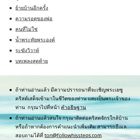
ย้ายบ้านอีกครั้ง
ความรอดของพ่อ
คนที่ไม่ใช่
น้ำพระทัยพระองค์
ระฆังวิวาห์
บทเพลงสุดท้าย
ถ้าท่านอ่านแล้ว มีความปรารถนาที่จะเชิญพระเยซู
คริสต์เสด็จเข้ามาในชีวิตของท่าน และเป็นพระเจ้าของ
ท่าน  กรุณาไปที่หน้า 
คำอธิษฐาน
ถ้าท่านอ่านแล้วสนใจ กรุณาติดต่อคริสตจักรใกล้บ้าน 
หรือถ้าหากต้องการคำแนะนำเพิ่มเติม สามารถอีเมล
สอบถามได้ที่ 
ton@followhissteps.com