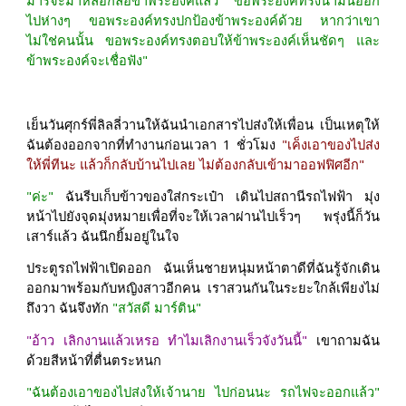
ไปห่างๆ ขอพระองค์ทรงปกป้องข้าพระองค์ด้วย หากว่าเขา
ไม่ใช่คนนั้น ขอพระองค์ทรงตอบให้ข้าพระองค์เห็นชัดๆ และ
ข้าพระองค์จะเชื่อฟัง"
เย็นวันศุกร์พี่ลิลลี่วานให้ฉันนำเอกสารไปส่งให้เพื่อน เป็นเหตุให้
ฉันต้องออกจากที่ทำงานก่อนเวลา 1 ชั่วโมง
"เค็งเอาของไปส่ง
ให้พี่ทีนะ แล้วก็กลับบ้านไปเลย ไม่ต้องกลับเข้ามาออฟฟิศอีก"
"ค่ะ"
ฉันรีบเก็บข้าวของใส่กระเป๋า เดินไปสถานีรถไฟฟ้า มุ่ง
หน้าไปยังจุดมุ่งหมายเพื่อที่จะให้เวลาผ่านไปเร็วๆ พรุ่งนี้ก็วัน
เสาร์แล้ว ฉันนึกยิ้มอยู่ในใจ
ประตูรถไฟฟ้าเปิดออก ฉันเห็นชายหนุ่มหน้าตาดีที่ฉันรู้จักเดิน
ออกมาพร้อมกับหญิงสาวอีกคน เราสวนกันในระยะใกล้เพียงไม่
ถึงวา ฉันจึงทัก
"สวัสดี มาร์ติน"
"อ้าว เลิกงานแล้วเหรอ ทำไมเลิกงานเร็วจังวันนี้"
เขาถามฉัน
ด้วยสีหน้าที่ตื่นตระหนก
"ฉันต้องเอาของไปส่งให้เจ้านาย ไปก่อนนะ รถไฟจะออกแล้ว"