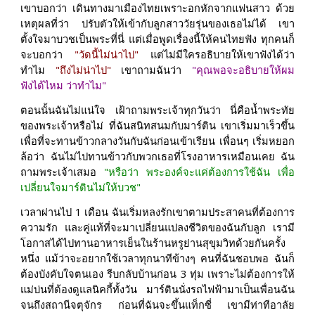
เขาบอกว่า เดินทางมาเมืองไทยเพราะอกหักจากแฟนสาว ด้วย
เหตุผลที่ว่า ปรับตัวให้เข้ากับลูกสาววัยรุ่นของเธอไม่ได้ เขา
ตั้งใจมาบวชเป็นพระที่นี่ แต่เมื่อพูดเรื่องนี้ให้คนไทยฟัง ทุกคนก็
จะบอกว่า
"วัดนี้ไม่น่าไป"
แต่ไม่มีใครอธิบายให้เขาฟังได้ว่า
ทำไม
"ถึงไม่น่าไป"
เขาถามฉันว่า
"คุณพอจะอธิบายให้ผม
ฟังได้ไหม ว่าทำไม"
ตอนนั้นฉันไม่แน่ใจ เฝ้าถามพระเจ้าทุกวันว่า นี่คือน้ำพระทัย
ของพระเจ้าหรือไม่ ที่ฉันสนิทสนมกับมาร์ติน เขาเริ่มมาเร็วขึ้น
เพื่อที่จะทานข้าวกลางวันกับฉันก่อนเข้าเรียน เพื่อนๆ เริ่มหยอก
ล้อว่า ฉันไม่ไปทานข้าวกับพวกเธอที่โรงอาหารเหมือนเคย ฉัน
ถามพระเจ้าเสมอ
"หรือว่า พระองค์จะแค่ต้องการใช้ฉัน เพื่อ
เปลี่ยนใจมาร์ตินไม่ให้บวช"
เวลาผ่านไป 1 เดือน ฉันเริ่มหลงรักเขาตามประสาคนที่ต้องการ
ความรัก และคู่แท้ที่จะมาเปลี่ยนแปลงชีวิตของฉันกับลูก เรามี
โอกาสได้ไปทานอาหารเย็นในร้านหรูย่านสุขุมวิทด้วยกันครั้ง
หนึ่ง แม้ว่าจะอยากใช้เวลาทุกนาทีข้างๆ คนที่ฉันชอบพอ ฉันก็
ต้องบังคับใจตนเอง รีบกลับบ้านก่อน 3 ทุ่ม เพราะไม่ต้องการให้
แม่บ่นที่ต้องดูแลนิคกี้ทั้งวัน มาร์ตินนั่งรถไฟฟ้ามาเป็นเพื่อนฉัน
จนถึงสถานีจตุจักร ก่อนที่ฉันจะขึ้นแท็กซี่ เขามีท่าทีอาลัย