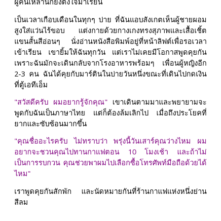
ผู้คนเหล่านี้ก็ยังตั้งใจมาเรียน
เป็นเวลาเกือบเดือนในทุกๆ บ่าย ที่ฉันแอบสังเกตเห็นผู้ชายผอม
สูงใส่แว่นไร้ขอบ แต่งกายด้วยกางเกงทรงสุภาพและเสื้อเชิ้ต
แขนสั้นสีอ่อนๆ นั่งอ่านหนังสือพิมพ์อยู่ที่หน้าลิฟต์เพื่อรอเวลา
เข้าเรียน เขายิ้มให้ฉันทุกวัน แต่เราไม่เคยมีโอกาสพูดคุยกัน
เพราะฉันมักจะเดินกลับจากโรงอาหารพร้อมๆ เพื่อนผู้หญิงอีก
2-3 คน ฉันได้คุยกับมาร์ตินในบ่ายวันหนึ่งขณะที่เดินไปกดเงิน
ที่ตู้เอทีเอ็ม
"สวัสดีครับ ผมอยากรู้จักคุณ"
เขาเดินตามมาและพยายามจะ
พูดกับฉันเป็นภาษาไทย แต่ก็ต้องล้มเลิกไป เมื่อถึงประโยคที่
ยากและซับซ้อนมากขึ้น
"คุณชื่ออะไรครับ ไม่ทราบว่า พรุ่งนี้วันเสาร์คุณว่างไหม ผม
อยากจะชวนคุณไปทานกาแฟตอน 10 โมงเช้า และถ้าไม่
เป็นการรบกวน คุณช่วยพาผมไปเลือกซื้อโทรศัพท์มือถือด้วยได้
ไหม"
เราพูดคุยกันสักพัก และนัดหมายกันที่ร้านกาแฟแห่งหนึ่งย่าน
สีลม