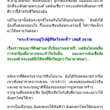
หวังไม่ได้หรอก พ่อเตือนแล้ว ลูกก็ต้องเชื่อฟัง แม้มันจะไม่ง่าย
นักที่จะเดินตามพระองค์ แต่ฉันเชื่อว่า พระองค์ทรงมีแผนการที่
ดีกว่านี้สำหรับชีวิตของฉัน
แม้ในเวลานั้นฉันจะทุกข์ใจจนกินไม่ได้นอนไม่หลับ ฉันยังได้
น้องกิ๊บคอยปลอบใจ กิ๊บแอบเขียนข้อพระธรรมนี้ ใส่การ์ดเล็กๆ
มาให้หลายวันต่อมา
"พระเจ้าทรงอยู่ใกล้ผู้ที่จิตใจฟกช้ำ" (สดุดี 34:18)
เรื่องราวของมาร์ตินผ่านมาก็เนิ่นนานหลายปี แต่ฉันไม่เคยลืม
การปกป้องที่มาจากพระเจ้าในวันนั้น และเพราะฉันเชื่อฟัง
พระองค์ พระองค์จึงให้พรที่ยิ่งใหญ่กว่าในเวลาต่อมา...
หลังจากที่ผิดหวังจากมาร์ตินไม่นาน ฉันได้รับจดหมายจากนีล
เขาเพิ่งหย่าขาดจากเฮเลน เขาเล่าว่า เฮเลนชอบเสพเฮโรอีน
และพยายามจะขนญาติพี่น้องของเธอจากยูเครนมาสร้าง
รากฐานที่ออสเตรเลีย นีลรู้สึกเสียใจกับสิ่งที่ผ่านมาและอยากให้
ฉันยกโทษให้เขา
หากเป็นเมื่อก่อน ฉันคงตอบได้ทันทีว่า ฉันคงยกโทษให้คนเลวๆ