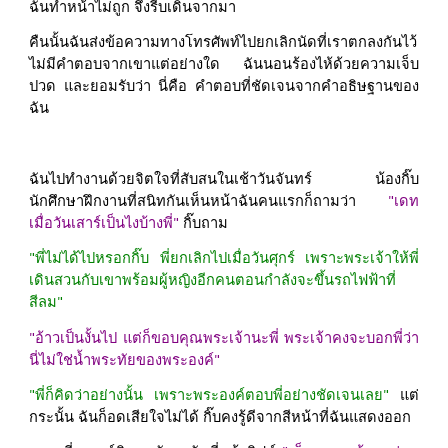
ฉันทำหน้าไม่ถูก จึงรีบเดินจากมา
คืนนั้นฉันส่งข้อความทางโทรศัพท์ไปยกเลิกนัดที่เราตกลงกันไว้
ไม่มีคำตอบจากเขาแต่อย่างใด ฉันนอนร้องไห้ด้วยความเจ็บ
ปวด และยอมรับว่า นี่คือ คำตอบที่ชัดเจนจากคำอธิษฐานของ
ฉัน
ฉันไปทำงานด้วยจิตใจที่สับสนในเช้าวันจันทร์ น้องกิ๊บ
นักศึกษาฝึกงานที่สนิทกันเห็นหน้าฉันคนแรกก็ถามว่า
"เดท
เมื่อวันเสาร์เป็นไงบ้างพี่"
กิ๊บถาม
"พี่ไม่ได้ไปหรอกกิ๊บ พี่ยกเลิกไปเมื่อวันศุกร์ เพราะพระเจ้าให้พี่
เดินสวนกับเขาพร้อมผู้หญิงอีกคนตอนกำลังจะขึ้นรถไฟฟ้าที่
สีลม"
"อ้าวเป็นงั้นไป แต่ก็ขอบคุณพระเจ้านะพี่ พระเจ้าคงจะบอกพี่ว่า
นี่ไม่ใช่น้ำพระทัยของพระองค์"
"พี่ก็คิดว่าอย่างนั้น เพราะพระองค์ตอบพี่อย่างชัดเจนเลย"
แต่
กระนั้น ฉันก็อดเสียใจไม่ได้ กิ๊บคงรู้ดีจากสีหน้าที่ฉันแสดงออก