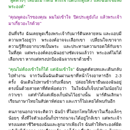
"พูดตรงๆ เลยนะมาร์ติน พระเจ้าปิดประตูแล้ว และฉันก็เชื่อฟัง
พระองค์"
"คุณพูดอะไรของคุณ ผมไม่เข้าใจ ปิดประตูยังไง แล้วพระเจ้า
มาเกี่ยวอะไรด้วย"
อันที่จริง ฉันเคยพูดเรื่องพระเจ้ากับมาร์ตินหลายหน และแอบมี
ความหวังอยู่ว่า พระองค์อาจจะเลือกเขา เปลี่ยนใจเขาจาก
ความรู้สึกอยากบวชเป็นพระ และประทานความรอดให้กับเขา
ในที่สุด แต่พระองค์ตอบฉันอย่างชัดเจนแล้วว่า พระองค์ไม่ได้
เลือกเขา หากแต่ทรงปกป้องฉันจากเขาด้วยซ้ำ
"คุณไม่ต้องเข้าใจก็ได้ แต่ฉันเข้าใจ"
ฉันพูดตัดบทและเดินกลับ
ไปทำงาน จากวันนั้นฉันเดินผ่านเขาที่หน้าโรงอาหารอีก 2-3
ครั้ง ฉันเดินไปทานข้าวกับเพื่อนๆ ปล่อยให้เขายืนมองฉันอยู่
ตรงนั้นด้วยสายตาที่ตัดพ้อต่อว่า ในใจฉันก็เจ็บปวดไม่น้อยไป
กว่าเขา แต่ทำได้แค่เพียงเก็บมันไว้อย่างนั้น มาร์ตินเลิกมา
เรียนภาษาไทยในสัปดาห์ต่อมา และเราก็ไม่เคยได้พบกันอีก
คนภายนอกอาจจะคิดว่า ฉันบ้า ที่ไม่ยกโทษให้เขาในเรื่องเล็กๆ
น้อยๆ ทั้งที่ใจตัวเองนั้นก็ปรารถนาจะได้อยู่ใกล้เขา แต่พระเจ้า
ทรงเมตตาชีวิตของฉันและลูกมากเพียงไร ฉันทำให้พระองค์ผิด