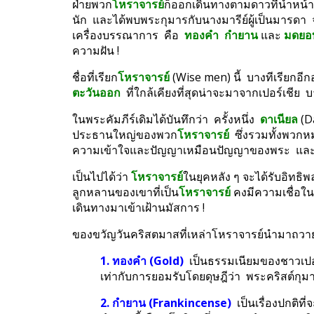
ฝ่ายพวก
โหราจารย์
ก็ออกเดินทางตามดาวที่นำหน้าพ
นัก  และได้พบพระกุมารกับนางมารีย์ผู้เป็นมารดา
เครื่องบรรณาการ  คือ  
ทองคำ  กำยาน
 และ 
มดยอ
ความฝัน !
ชื่อที่เรียก
โหราจารย์
 (Wise men) นี้  บางทีเรียกอีกอ
ตะวันออก
  ที่ใกล้เคียงที่สุดน่าจะมาจากเปอร์เชีย
ในพระคัมภีร์เดิมได้บันทึกว่า  ครั้งหนึ่ง  
ดาเนียล
 (D
ประธานใหญ่ของพวก
โหราจารย์
  ซึ่งรวมทั้งพวกห
ความเข้าใจและปัญญาเหมือนปัญญาของพระ  และ
เป็นไปได้ว่า 
โหราจารย์
ในยุคหลัง ๆ จะได้รับอิทธิพ
ลูกหลานของเขาที่เป็น
โหราจารย์
 คงมีความเชื่อในพ
เดินทางมาเข้าเฝ้านมัสการ !
ของขวัญวันคริสตมาสที่เหล่าโหราจารย์นำมาถวายมีป
1. ทองคำ (Gold) 
 เป็นธรรมเนียมของชาวเปอร์
เท่ากับการยอมรับโดยดุษฎีว่า  พระคริสต์กุมารน
2. กำยาน (Frankincense)
  เป็นเรื่องปกติที