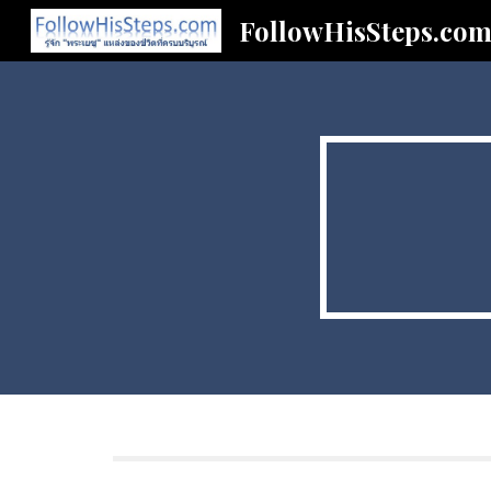
FollowHisSteps.co
Sk