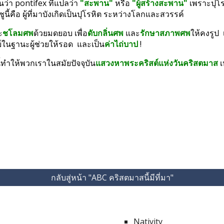
ว่า pontifex ที่แปลว่า 
"สะพาน"
 หรือ 
"ผู้สร้างสะพาน"
 เพราะปุโร
ูนี้คือ ผู้ที่มาบังเกิดเป็นปุโรหิต ระหว่างโลกและสวรรค์
ะ
ชโลมศพ
ด้วยมดยอบ เพื่อ
ดับกลิ่นศพ
 และ
รักษาสภาพศพ
ให้คงรูป 
์ในฐานะผู้ช่วยให้รอด  และเป็น
ค่าไถ่บาป
 !
ี้ทำให้พวกเราในสมัยปัจจุบัน
แสวงหาพระคริสต์แห่งวันคริสตมาส
 
กลับสู่หน้า "ABC คริสตมาสนี้มีที่มา"
Nativity