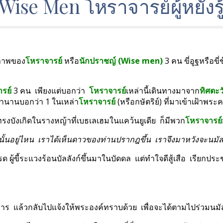
Wise Men โหราจารย์ผู้หยั่งรู
นภาพของ
โหราจารย์ 
หรือ
นักปราชญ์ (Wise men)
 3 คน ขี่อูฐหรือขี
รย์ 
3 คน  เพียงแต่บอกว่า  
โหราจารย์
เหล่านี้เดินทางมาจาก
ทิศตะ
างตำนานบอกว่า 1 ในเหล่า
โหราจารย์
 (หรือกษัตริย์) ที่มาเข้าเฝ้าพ
รงบังเกิดในรางหญ้าที่เบธเลเฮมในแคว้นยูเดีย  ก็มีพวก
โหราจารย์
ิวนั้นอยู่ไหน  เราได้เห็นดาวของท่านปรากฎขึ้น  เราจึงมาหวังจะนมัส
โรด ผู้ขี้ระแวงร้อนบัลลังก์ขึ้นมาในบัดดล  แต่ทำใจดีสู้เสือ  เรียกป
ร  แล้วกลับไปแจ้งให้พระองค์ทราบด้วย  เพื่อจะได้ตามไปร่วมนมั