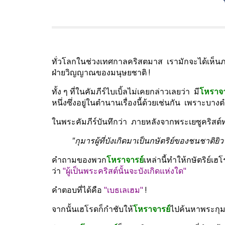
ทั่วโลกในช่วงเทศกาลคริสตมาส  เรามักจะได้เห็
ฝ่ายวิญญาณของมนุษยชาติ !
ทั้ง ๆ ที่ในคัมภีร์ไบเบิ้ลไม่เคยกล่าวเลยว่า  มี
โหราจา
หนึ่งซึ่งอยู่ในตำนานเรื่องนี้ด้วยเช่นกัน  เพราะบ
ในพระคัมภีร์บันทึกว่า  ภายหลังจากพระเยซูคริสต์ท
"กุมารผู้ที่บังเกิดมาเป็นกษัตริย์ของชนชาติย
คำถามของพวก
โหราจารย์
เหล่านี้ทำให้กษัตริย์เฮ
ว่า 
"ผู้เป็นพระคริสต์นั้นจะบังเกิดแห่งใด"
คำตอบที่ได้คือ 
"เบธเลเฮม"
!
จากนั้นเฮโรดก็กำชับให้
โหราจารย์
ไปค้นหาพระกุมา