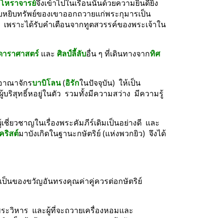
โหราจารย์
จึงเข้าไปในเรือนนั้นด้วยความยินดียิ่ง
หีบหยิบทรัพย์ของเขาออกถวายแก่พระกุมารเป็น
อีก  เพราะได้รับคำเตือนจากทูตสวรรค์ของพระเจ้าใน
ดาราศาสตร์
 และ 
ศิลป์ลี้ลับ
อื่น ๆ ที่เดินทางจาก
ทิศ
่งอาณาจักร
บาบิโลน
 (
อิรัก
ในปัจจุบัน)  ให้เป็น
้บริสุทธิ์หอยู่ในตัว  รวมทั้งมีความสว่าง  มีความรู้
เชี่ยวชาญในเรื่องพระคัมภีร์เดิมเป็นอย่างดี  และ
ริสต์
มาบังเกิดในฐานะกษัตริย์ (แห่งพวกยิว)  จึงได้
เป็นของขวัญอันทรงคุณค่าคู่ควรต่อกษัตริย์  
ระวิหาร  และผู้ที่จะถวายเครื่องหอมและ