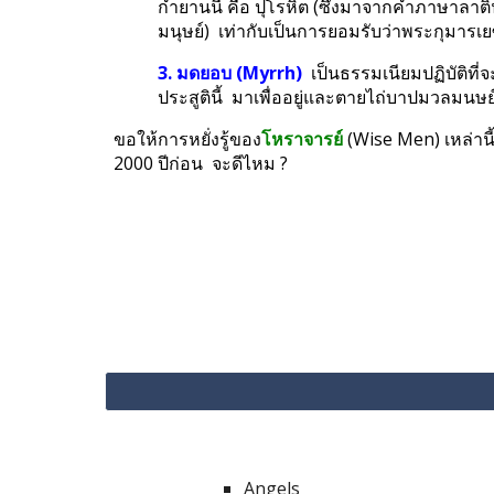
กำยานนี้ คือ ปุโรหิต (ซึ่งมาจากคำภาษาลาติน
มนุษย์)  เท่ากับเป็นการยอมรับว่าพระกุมารเยซ
3. มดยอบ (Myrrh)
  เป็นธรรมเนียมปฏิบัติที่จ
ประสูตินี้  มาเพื่ออยู่และตายไถ่บาปมวลมนษย
ขอให้การหยั่งรู้ของ
โหราจารย์
 (Wise Men) เหล่าน
2000 ปีก่อน  จะดีไหม ?
Angels