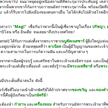
วกเขาไป  จนมาหยุดอยู่เหนือสถานที่ที่พระกุมารประทับอยู่  เหล่า
  จากนั้นพวกเขาก็ก้มกราบถวายนมัสการพระกุมารนั้น  พร้อมเปิด
บ
  แล้วก็รีบจากไปยังเมืองของตนทางอื่น  ไม่ได้กลับไปเฝ้าเฮโรด
ย่างว่า 
"Magi"
  เชื่อกันว่าพวกนี้เป็นผู้เชี่ยวชาญในเรื่อง 
ปรัชญา
, 
  บาบิโลน หรือ อินเดีย  จนเลยมาถึงประเทศไทย !
aniel) ได้รับการแต่งตั้งจากพระราชา
เนบูคัดเนสซาร์
 ผู้ยิ่งใหญ่แห
มอดูฤกษ์ยาม  ด้วยเหตุผลที่ว่า 
ดาเนียล
 เป็นผู้มีวิญญาณของพระเจ้าผู
ความสามารถในการแก้ความฝัน และแก้ปัญหาต่าง ๆ
ลจากดาเนียลผู้รอบรู้ และศรัทธาในพระเจ้าแห่งอิสราเอล  และเป็นผู้
ระเจ้าองค์เดียวเที่ยงแท้  และหยั่งรู้ว่าจะมี
พระเมสสิยาห์
 หรือ
พระค
ระเด็นที่น่าสนใจ  ดังนี้
เซียที่ไม่อาจเข้าเฝ้ากษัตริย์ได้ถ้าปราศจาก
ของขวัญ
  และ
ทองคำ
ี้คือผู้บังเกิดมาเป็น
กษัตริย์
 !
่จะต้องนำ 
กำยาน
 และ
เครื่องหอม
 สำหรับการนมัสการพระเจ้ามาที่พ