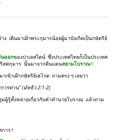
้
่ช้าง  เดินมาเฝ้าพระกุมารน้อยผู้มาบังเกิดเป็นกษัตริย์
วันออก
ของปาเลสไตน์  ซึ่งประเทศไทยก็เป็นประเทศ
ระคริสตกุมาร  นั้นมาจากดินแดน
สยามโบราณ
 !
มาเข้าเฝ้ากษัตริย์เฮโรด  ถามตรง ๆ เลยว่า
การท่าน" (มัทธิว 2:1-2)
ระชุมผู้รู้ทั้งหลายเกี่ยวกับคำทำนายโบราณ  แล้วถาม
สการ !