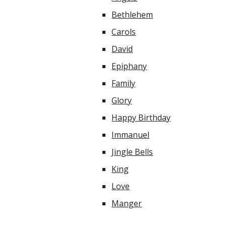
Bethlehem
Carols
David
Epiphany
Family
Glory
Happy Birthday
Immanuel
Jingle Bells
King
Love
Manger