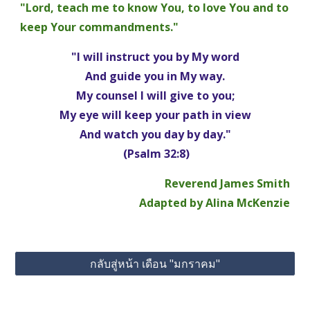
"Lord, teach me to know You, to love You and to 
keep Your commandments."
"I will instruct you by My word
And guide you in My way.
My counsel I will give to you;
My eye will keep your path in view
And watch you day by day."
 (Psalm 32:8)
Reverend James Smith
Adapted by Alina McKenzie
กลับสู่หน้า เดือน "มกราคม"