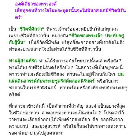
องค์เดียวของพระองค์  
เพื่อทุกคนที่วางใจในพระบุตรนั้นจะไม่พินาศ แต่มีชีวิตนิรัน
ดร์"
เป็น 
"ชีวิตที่ดีกว่า"
  ที่พระเจ้าพร้อมจะหยิบยื่นให้แก่ทุกคน  
เพราะชีวิตที่ดีกว่านั้น  หมายถึง
 "ชีวิตของพระเจ้า  ประทับอยู่
กับผู้นั้น"
   เป็นชีวิตที่มีพลัง  บริสุทธิ์สะอาดอย่างที่เราคิดไม่ถึง  
ท่านจะประหลาดใจเมื่อท่านได้รับชีวิตที่ดีกว่านั้น
ท่านผู้อ่านที่รัก 
 ท่านได้รับการอภัยโทษบาปนั้นแล้วหรือยัง ?  
ท่านได้พบกับชีวิตนิรันดร์หรือยัง ?  ในสภาวะที่เป็นอยู่ขณะนี้  
หากว่าท่านจะต้องเสียชีวิตลง  ท่านจะไปอยู่ที่ไหนกับใคร  
บน
แผ่นดินสวรรค์กับพระเยซูคริสต์ตลอดนิรันดร์ 
 หรือกับมาร
ซาตานในนรกชั่วนิรันดร์   ท่านพร้อมหรือยังที่จะพบกับพระเยซู
คริสต์
ที่กล่าวมาข้างต้นนี้  เป็นคำถามที่สำคัญ  และจำเป็นอย่างที่สุด
ในชีวิตของท่าน  คำตอบของท่านจะเป็นเช่นใด ?  โปรดจำไว้
ว่าท่านจะเลือกคำตอบได้เพียงคำตอบเดียว  คือ  รอดพ้นจาก
ความบาป   และมุ่งสู่สวรรค์  หรือไม่ก็หลงไปจากทางแห่งความ
รอด พ้นบาป มุ่งไปสู่แดนนรก