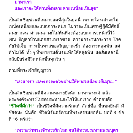
มาหาเรา
และเราจะให้ท่านทั้งหลายหายเหนื่อยเป็นสุข"
เป็นคำเชิญชวนที่เหมาะสมที่สุดในยุคนี้  เพราะใครเล่าจะไม่
เหน็ดเหนื่อยและแบกภาระหนัก  ไม่ว่าจะเป็นเศรษฐีผู้ดีมีศักดิ์  
คนยากจน  ต่างคนต่างก็ไม่พ้นที่จะต้องแบกภาระหนักนี้ไว้  
เช่น  ปัญหาบ้านแตกสาแหรกขาด  ความกระวนกระวาย  โรค
ภัยไข้เจ็บ  การเป็นทาสของวิญญาณชั่ว  ต้องการหลุดพ้น  แต่
ทำไม่ได้  ทั้ง ๆ ที่พยายามดิ้นรนเพื่อให้หลุดพ้น  แต่สิ่งเหล่านี้
กลับบีบรัดชีวิตหนักขึ้นทุกวัน ๆ
ตามที่พระเจ้าสัญญาว่า
"มาหาเรา  และเราจะช่วยท่านให้หายเหนื่อย เป็นสุข..." 
เป็นคำเชิญชวนที่มีความหมายยิ่งนัก  มาหาพระเจ้าแล้ว
พระองค์จะทรงโปรดประทานอะไรให้แก่เรา?  คำตอบคือ  
"ชีวิตที่ดีกว่า"
  เป็นชีวิตที่มีความรักแท้  สัตย์ซื่อ  ชื่นชมยินดี  มี
ชัยชนะ  นั่นคือ  ชีวิตนิรันดร์ตามที่พระธรรมยอห์น  บทที่ 3  ข้อ
ที่ 16  ตรัสว่า
"เพราะว่าพระเจ้าทรงรักโลก จนได้ทรงประทานพระบุตร