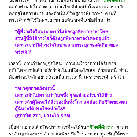
แต่ถ้าท่านยังไม่ทำตาม  เป็นเรื่องที่น่าเศร้าใจเพราะว่าท่านยัง
ตกอยู่ในความบาป และดำเนินชีวิตสู่การพิพากษา  ตามที่
พระเจ้าตรัสไว้ในพระธรรม ยอห์น บทที่ 3 ข้อที่ 18  ว่า
"ผู้ที่วางใจในพระบุตรก็ไม่ต้องถูกพิพากษาลงโทษ  
ส่วนผู้ที่มิได้วางใจก็ต้องถูกพิพากษาลงโทษอยู่แล้ว  
เพราะเขามิได้วางใจในพระนามพระบุตรองค์เดียวของ
พระเจ้า"
เวลานี้  ท่านกำลังอยู่จุดไหน   ท่านแน่ใจว่าท่านได้รับการ
อภัยโทษบาปแล้ว  หรือว่ายังไม่แน่ใจอะไรเลย  ด้วยเหตุนี้  ท่าน
ต้องทำอะไรสักอย่างในวันนี้และเวลานี้  เพราะพระเจ้าตรัสว่า
"อย่าคุยอวดถึงพรุ่งนี้ 
เพราะเจ้าไม่ทราบว่าวันหนึ่ง ๆ จะนำอะไรมาให้บ้าง  
เพราะถ้าผู้ใดจะได้สิ่งของสิ้นทั้งโลก แต่ต้องเสียชีวิตของตน  
ผู้นั้นจะได้ประโยชน์อะไร" 
(สุภาษิต 27:1; มาระโก 8:36)
เมื่อท่านอ่านแล้วมีใจปรารถนาที่จะได้รับ 
"ชีวิตที่ดีกว่า" 
 ตามพ
ระสัญญาของพระเจ้า  ท่านเพียงเปิดใจของท่าน  ทูลเชิญให้พระ