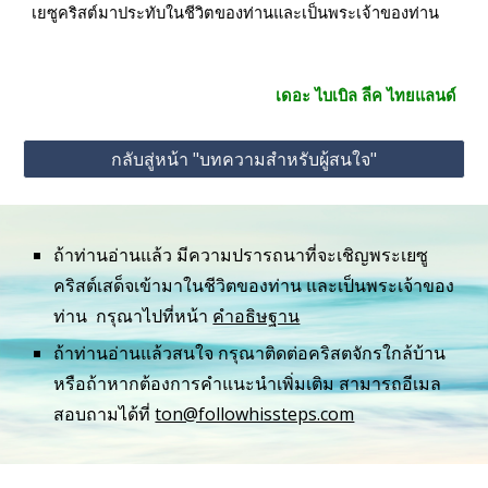
เยซูคริสต์มาประทับในชีวิตของท่านและเป็นพระเจ้าของท่าน
เดอะ ไบเบิล ล
ค ไทยแลนด์
กลับสู่หน้า "บทความสำหรับผู้สนใจ"
ถ้าท่านอ่านแล้ว มีความปรารถนาที่จะเชิญพระเยซู
คริสต์เสด็จเข้ามาในชีวิตของท่าน และเป็นพระเจ้าของ
ท่าน  กรุณาไปที่หน้า 
คำอธิษฐาน
ถ้าท่านอ่านแล้วสนใจ กรุณาติดต่อคริสตจักรใกล้บ้าน 
หรือถ้าหากต้องการคำแนะนำเพิ่มเติม สามารถอีเมล
สอบถามได้ที่ 
ton@followhissteps.com