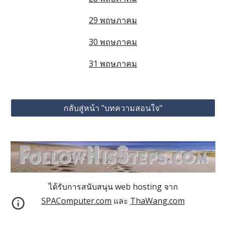
29 พฤษภาคม
30 พฤษภาคม
31 พฤษภาคม
กลับสู่หน้า "บทความสอนใจ"
ได้รับการสนับสนุน web hosting จาก
SPAComputer.com
และ
ThaWang.com