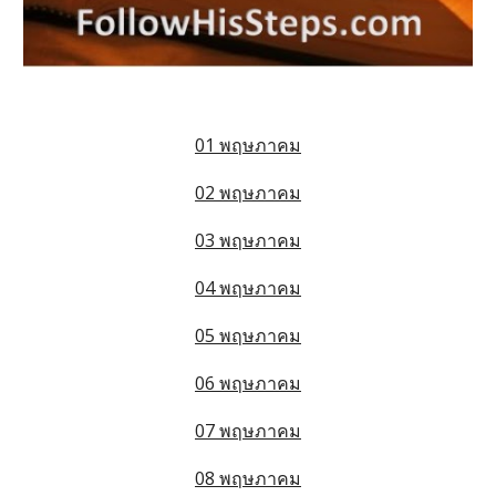
01 พฤษภาคม
02 พฤษภาคม
03 พฤษภาคม
04 พฤษภาคม
05 พฤษภาคม
06 พฤษภาคม
07 พฤษภาคม
08 พฤษภาคม