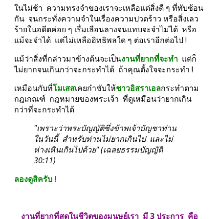
ในไม่ช้า  ความทรงจำของเราจะเหลือแต่สิ่งดี ๆ ที่ทับซ้อน
กัน  จนกระทั่งความจำในเรื่องความปวดร้าว หรือสิ่งเลว
ร้ายในอดีตค่อย ๆ เรื่มเลือนลางจนแทบจะจำไม่ได้  หรือ
แม้จะจำได้  แต่ไม่เหลืออิทธิพลใด ๆ ต่อเราอีกต่อไป !
แม้ว่าสิ่งที่กล่าวมาข้างต้นจะเป็น
งานที่ยากที่จะทำ
  แต่ก็
ไม่ยากจนเกินกว่าจะกระทำได้  ถ้าคุณตั้งใจจะกระทำ !
เหมือนกับที่
โมเสส
เคยกำชับให้
ชาวอิสราเอล
กระทำตาม
กฎเกณฑ์  กฎหมายของพระเจ้า  ที่ดูเหมือนว่ายากเกิน
กว่าที่จะกระทำได้
"เพราะว่าพระบัญญัติซึ่งข้าพเจ้าบัญชาท่าน
ในวันนี้  สำหรับท่านไม่ยากเกินไป  และไม่
ห่างเหินเกินไปด้วย" (เฉลยธรรมบัญญัติ 
30:11)
ลองดูสิครับ !
งานที่ยากที่สุดในชีวิตของมนุษย์เรา  มี 3 ประการ  คือ