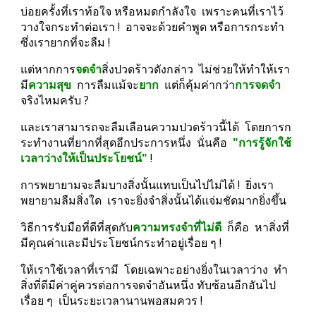
บ่อยครั้งที่เราท้อใจ หรือหมดกำลังใจ  เพราะคนที่เราไว้
วางใจกระทำต่อเรา !  อาจจะด้วยคำพูด หรือการกระทำ
ซึ่งเรายากที่จะลืม !
แต่หากการ
จดจำ
สิ่งปวดร้าวดังกล่าว  ไม่ช่วยให้ทำให้เรา
มี
ความสุข
  การลืมแม้จะ
ยาก 
 แต่ก็คุ้มค่ากว่า
การจดจำ
จริงไหมครับ ?
และเราสามารถจะลืมเลือนความปวดร้าวนี้ได้  โดยการก
ระทำงานที่ยากที่สุดอีกประการหนึ่ง  นั่นคือ  
"การรู้จักใช้
เวลาว่างให้เป็นประโยชน์"
 !
การพยายามจะลืมบางสิ่งนั้นแทบเป็นไปไม่ได้ !  ยิ่งเรา
พยายามลืมสิ่งใด  เราจะยิ่งจำสิ่งนั้นได้แจ่มชัดมากยิ่งขึ้น
วิธีการรับมือที่ดีที่สุดกับ
ความทรงจำที่ไม่ดี
  ก็คือ  หาสิ่งที่
มีคุณค่าและมีประโยชน์กระทำอยู่เรื่อย ๆ !
ให้เราใช้เวลาที่เรามี  โดยเฉพาะอย่างยิ่งในเวลาว่าง  ทำ
สิ่งที่ดีมีค่าคู่ควรต่อการจดจำอันหนึ่ง ทับซ้อนอีกอันไป
เรื่อย ๆ  เป็นระยะเวลานานพอสมควร !