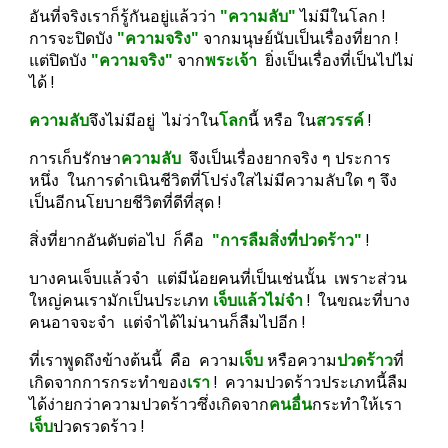
อันที่จริงเราก็รู้กันอยู่แล้วว่า
 "ความลับ" 
ไม่มีในโลก !  
การจะปิดบัง 
"ความจริง"
 จากมนุษย์นับเป็นเรื่องที่ยาก ! 
แต่ปิดบัง 
"ความจริง"
 จาก
พระเจ้า
  ยิ่งเป็นเรื่องที่เป็นไปไม่
ได้ !
ความลับ
จึงไม่มีอยู่  ไม่ว่าใน
โลก
นี้ หรือ ใน
สวรรค์
 !
การเก็บรักษา
ความลับ
  จึงเป็นเรื่องยากจริง ๆ ประการ
หนึ่ง  ในการดำเนินชีวิตที่โปร่งใสไม่มีความลับใด ๆ จึง
เป็นอีกนโยบายชีวิตที่ดีที่สุด !
สิ่งที่ยากอันดับต่อไป  ก็คือ  
"การลืมสิ่งที่ปวดร้าว"
 !
บางคนเจ็บแล้วจำ  แต่มีน้อยคนที่เป็นเช่นนั้น  เพราะส่วน
ใหญ่คนเรามักเป็นประเภท 
เจ็บแล้วไม่จำ
 !  ในขณะที่บาง
คนอาจจะจำ  แต่จำได้ไม่นานก็ลืมไปอีก !
ที่เราพูดถึงข้างต้นนี้  คือ  ความ
เจ็บ
 หรือความ
ปวดร้าว
ที่
เกิดจากการกระทำของ
เรา
 !  ความปวดร้าวประเภทนี้ลืม
ได้ง่ายกว่าความปวดร้าวซึ่งเกิดจาก
คนอื่น
กระทำให้เรา
เจ็บ
ปวดรวดร้าว !