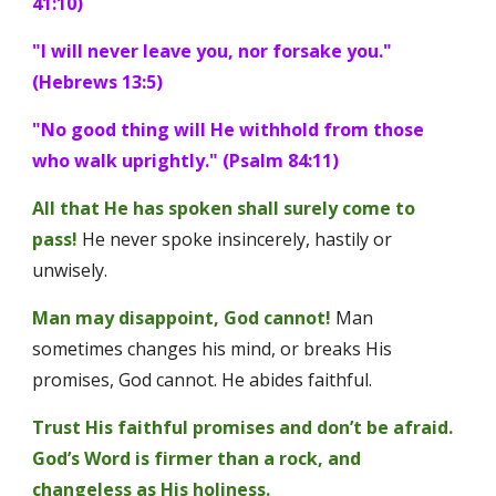
41:10)
"I will never leave you, nor forsake you." 
(Hebrews 13:5)
"No good thing will He withhold from those 
who walk uprightly." (Psalm 84:11)
All that He has spoken shall surely come to 
pass!
He never spoke insincerely, hastily or 
unwisely. 
Man may disappoint, God cannot!
Man 
sometimes changes his mind, or breaks His 
promises, God cannot. He abides faithful. 
Trust His faithful promises and don’t be afraid. 
God’s Word is firmer than a rock, and 
changeless as His holiness.