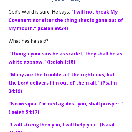
God’s Word is sure. He says, 
"I will not break My 
Covenant nor alter the thing that is gone out of 
My mouth." (Isaiah 89:34)
What has he said? 
"Though your sins be as scarlet, they shall be as 
white as snow." (Isaiah 1:18)
"Many are the troubles of the righteous, but 
the Lord delivers him out of them all." (Psalm 
34:19)
"No weapon formed against you, shall prosper." 
(Isaiah 54:17)
"I will strengthen you, I will help you." (Isaiah 