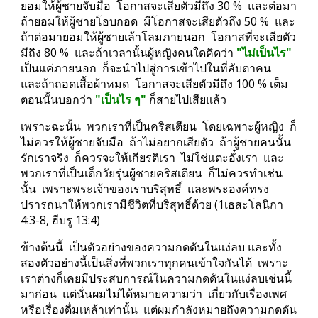
ยอมให้ผู้ชายจับมือ  โอกาสจะเสียตัวมีถึง 30 %  และต่อมา
ถ้ายอมให้ผู้ชายโอบกอด  มีโอกาสจะเสียตัวถึง 50 %  และ
ถ้าต่อมายอมให้ผู้ชายเล้าโลมภายนอก  โอกาสที่จะเสียตัว
มีถึง 80 %  และถ้าเวลานั้นผู้หญิงคนใดคิดว่า 
"ไม่เป็นไร"
เป็นแค่ภายนอก  ก็จะนำไปสู่การเข้าไปในที่ลับตาคน  
และถ้าถอดเสื้อผ้าหมด  โอกาสจะเสียตัวมีถึง 100 % เต็ม  
ตอนนั้นบอกว่า 
"เป็นไร ๆ"
 ก็สายไปเสียแล้ว
เพราะฉะนั้น  พวกเราที่เป็นคริสเตียน  โดยเฉพาะผู้หญิง  ก็
ไม่ควรให้ผู้ชายจับมือ  ถ้าไม่อยากเสียตัว  ถ้าผู้ชายคนนั้น
รักเราจริง  ก็ควรจะให้เกียรติเรา  ไม่ใช่แตะอั๋งเรา  และ
พวกเราที่เป็นเด็กวัยรุ่นผู้ชายคริสเตียน  ก็ไม่ควรทำเช่น
นั้น  เพราะพระเจ้าของเราบริสุทธิ์  และพระองค์ทรง
ปรารถนาให้พวกเรามีชีวิตที่บริสุทธิ์ด้วย (1เธสะโลนิกา 
4:3-8, ฮีบรู 13:4)
ข้างต้นนี้  เป็นตัวอย่างของความกดดันในแง่ลบ และทั้ง
สองตัวอย่างนี้เป็นสิ่งที่พวกเราทุกคนเข้าใจกันได้  เพราะ
เราต่างก็เคยมีประสบการณ์ในความกดดันในแง่ลบเช่นนี้
มาก่อน  แต่นั่นผมไม่ได้หมายความว่า  เกี่ยวกับเรื่องเพศ 
หรือเรื่องดื่มเหล้าเท่านั้น  แต่ผมกำลังหมายถึงความกดดัน