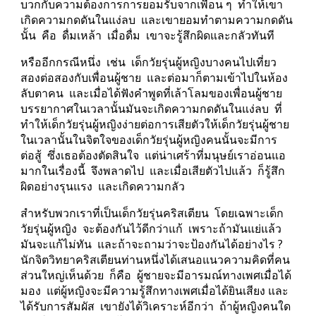
บวกกับความต้องการการยอมรับจากเพื่อน ๆ  ทำให้เขา
เกิดความกดดันในแง่ลบ  และเขายอมทำตามความกดดัน
นั้น  คือ  ดื่มเหล้า  เมื่อดื่ม  เขาจะรู้สึกผิดและกลัวทันที
หรืออีกกรณีหนึ่ง  เช่น  เด็กวัยรุ่นผู้หญิงบางคนไปเที่ยว
สองต่อสองกับเพื่อนผู้ชาย  และต่อมาก็ตามเข้าไปในห้อง
ลับตาคน  และเมื่อได้ฟังคำพูดที่เล้าโลมของเพื่อนผู้ชาย  
บรรยากาศในเวลานั้นมันจะเกิดความกดดันในแง่ลบ  ที่
ทำให้เด็กวัยรุ่นผู้หญิงง่ายต่อการเสียตัวให้เด็กวัยรุ่นผู้ชาย  
ในเวลานั้นในจิตใจของเด็กวัยรุ่นผู้หญิงคนนั้นจะมีการ
ต่อสู้  ซึ่งเธอต้องตัดสินใจ  แต่น่าเศร้าที่มนุษย์เราอ่อนแอ
มากในเรื่องนี้  จึงพลาดไป  และเมื่อเสียตัวไปแล้ว  ก็รู้สึก
ผิดอย่างรุนแรง  และเกิดความกลัว 
สำหรับพวกเราที่เป็นเด็กวัยรุ่นคริสเตียน  โดยเฉพาะเด็ก
วัยรุ่นผู้หญิง  จะต้องกันไว้ดีกว่าแก้  เพราะถ้ามันแย่แล้ว  
มันจะแก้ไม่ทัน  และถ้าจะถามว่าจะป้องกันได้อย่างไร ?   
นักจิตวิทยาคริสเตียนท่านหนึ่งได้เสนอแนวความคิดที่คน
ส่วนใหญ่เห็นด้วย  ก็คือ  ผู้ชายจะมีอารมณ์ทางเพศเมื่อได้
มอง  แต่ผู้หญิงจะมีความรู้สึกทางเพศเมื่อได้ยินเสียง และ
ได้รับการสัมผัส  เขายังได้วิเคราะห์อีกว่า  ถ้าผู้หญิงคนใด