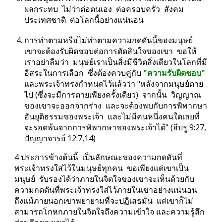
ผลกระทบ  ไม่ว่าต่อตนเอง  ต่อครอบครัว  สังคม  
ประเทศชาติ  ต่อโลกนี้อย่างแน่นอน
การทำตามหรือไม่ทำตามความกดดันนี้ของมนุษย์  
เขาจะต้องรับผิดชอบต่อการตัดสินใจของเขา  ขอให้
เราอย่าลืมว่า  มนุษย์เราเป็นสิ่งมีชีวิตสิ่งเดียวในโลกที่มี
อิสระในการเลือก  ซึ่งต้องควบคู่กับ 
"ความรับผิดชอบ" 
และพระเจ้าทรงกำหนดไว้แล้วว่า "หลังจากมนุษย์ตาย
ไป (ซึ่งจะมีการตายเพียงครั้งเดียว)  จากนั้น  วิญญาณ
ของเขาจะออกจากร่าง  และจะต้องพบกับการพิพากษา
อันยุติธรรมของพระเจ้า  และไม่มีคนหนึ่งคนใดเลยที่
จะรอดพ้นจากการพิพากษาของพระเจ้าได้" (ฮีบรู 9:27, 
ปัญญาจารย์ 12:7,14)
4 ประการข้างต้นนี้  เป็นลักษณะของความกดดันที่
พระเจ้าทรงใส่ไว้ในมนุษย์ทุกคน  ขอเพียงแต่เขาเป็น
มนุษย์  รับรองได้ว่าภายในจิตใจของเขาจะเห็นด้วยกับ
ความกดดันที่พระเจ้าทรงใส่ไว้ภายในเขาอย่างแน่นอน  
ถึงแม้ภายนอกเขาพยายามที่จะปฏิเสธมัน  แต่เขาก็ไม่
สามารถโกหกภายในจิตใจถึงความเข้าใจ และความรู้สึก