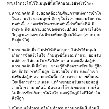
พระเจ้าทรงใส่ไว้ในมนุษย์นั้นมีลักษณะอย่างไรบ้าง ?
ความกดดันนี้  จะสอดคล้องกับศักยภาพแห่งการเข้าใจ
ในความจริงของมนุษย์  ลึก ๆ ในใจเขาจะยอมรับความ
กดดันนี้  เขาจะเข้าใจความกดดันนี้ว่าเป็นสิ่งที่ดี  มี
เหตุผล  ถึงแม้ภายนอกของเขาจะปฏิเสธ  แต่ภายในจิต
วิญญาณของเขาไม่มีทางที่จะปฏิเสธได้เลย (เขาทราบ
ดีอยู่แก่ใจ)
ความกดดันนี้จะไม่ทำให้เกิดปัญหา  ไม่ทำให้มนุษย์
เกิดการขัดแย้งในใจ  ถ้ามนุษย์นั้นยอมทำตาม  ยอมรับ  
แต่ถ้าเขาไม่ยอมรับ หรือไม่ทำตาม  และเมื่อต่อสู้กับ
ความกดดันนี้เมื่อไหร่  เขาจะรู้สึกถึงความขัดแย้ง  รู้สึก
ผิด  อึดอัด  ทำตัวไม่ถูก  ไม่สบายใจ  กลัว  และถ้าเขา
ยังขืนต่อสู้กับความกดดันนี้ต่อไป  เขาจะกลายเป็นคน
ใจแข็งกระด้างแน่นอน  แต่ถ้าเขายอมรับและยอมอยู่
ภายใต้ความกดดันนี้  มันจะทำให้ชีวิตของเขาราบรื่น  
ไม่มีการขัดแย้งภายในจิตใจ  และรู้สึกภูมิใจที่ได้ทำใน
สิ่งที่ถูก
เมื่อมนุษย์ทำตามหรือไม่ทำตามความกดดันนี้  ล้วนมี