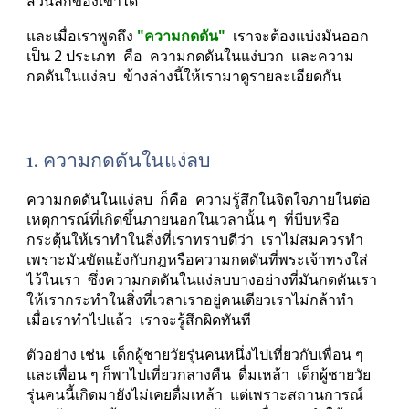
ส่วนลึกของเขาได้
และเมื่อเราพูดถึง
 "ความกดดัน" 
 เราจะต้องแบ่งมันออก
เป็น 2 ประเภท  คือ  ความกดดันในแง่บวก  และความ
กดดันในแง่ลบ  ข้างล่างนี้ให้เรามาดูรายละเอียดกัน
1. ความกดดันในแง่ลบ
ความกดดันในแง่ลบ  ก็คือ  ความรู้สึกในจิตใจภายในต่อ
เหตุการณ์ที่เกิดขึ้นภายนอกในเวลานั้น ๆ  ที่บีบหรือ
กระตุ้นให้เราทำในสิ่งที่เราทราบดีว่า  เราไม่สมควรทำ  
เพราะมันขัดแย้งกับกฎหรือความกดดันที่พระเจ้าทรงใส่
ไว้ในเรา  ซึ่งความกดดันในแง่ลบบางอย่างที่มันกดดันเรา
ให้เรากระทำในสิ่งที่เวลาเราอยู่คนเดียวเราไม่กล้าทำ  
เมื่อเราทำไปแล้ว  เราจะรู้สึกผิดทันที
ตัวอย่าง เช่น  เด็กผู้ชายวัยรุ่นคนหนึ่งไปเที่ยวกับเพื่อน ๆ  
และเพื่อน ๆ ก็พาไปเที่ยวกลางคืน  ดื่มเหล้า  เด็กผู้ชายวัย
รุ่นคนนี้เกิดมายังไม่เคยดื่มเหล้า  แต่เพราะสถานการณ์