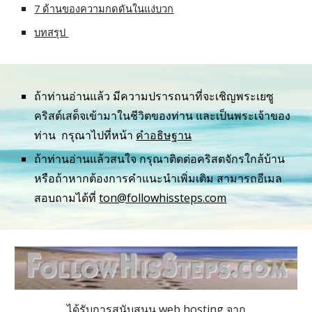
7 ด้านของความกดดันในแง่บวก
บทสรุป 
ถ้าท่านอ่านแล้ว มีความปรารถนาที่จะเชิญพระเยซู
คริสต์เสด็จเข้ามาในชีวิตของท่าน และเป็นพระเจ้าของ
ท่าน  กรุณาไปที่หน้า 
คำอธิษฐาน
ถ้าท่านอ่านแล้วสนใจ กรุณาติดต่อคริสตจักรใกล้บ้าน 
หรือถ้าหากต้องการคำแนะนำเพิ่มเติม สามารถอีเมล
สอบถามได้ที่ 
ton@followhissteps.com
ได้รับการสนับสนุน web hosting จาก