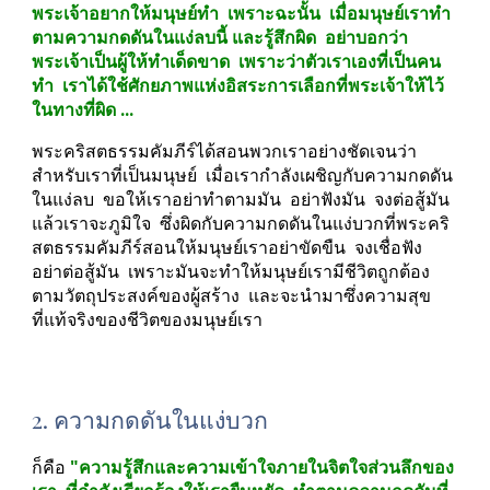
พระเจ้าอยากให้มนุษย์ทำ  เพราะฉะนั้น  เมื่อมนุษย์เราทำ
ตามความกดดันในแง่ลบนี้ และรู้สึกผิด  อย่าบอกว่า
พระเจ้าเป็นผู้ให้ทำเด็ดขาด  เพราะว่าตัวเราเองที่เป็นคน
ทำ  เราได้ใช้ศักยภาพแห่งอิสระการเลือกที่พระเจ้าให้ไว้
ในทางที่ผิด ...
พระคริสตธรรมคัมภีร์ได้สอนพวกเราอย่างชัดเจนว่า  
สำหรับเราที่เป็นมนุษย์  เมื่อเรากำลังเผชิญกับความกดดัน
ในแง่ลบ  ขอให้เราอย่าทำตามมัน  อย่าฟังมัน  จงต่อสู้มัน  
แล้วเราจะภูมิใจ  ซึ่งผิดกับความกดดันในแง่บวกที่พระคริ
สตธรรมคัมภีร์สอนให้มนุษย์เราอย่าขัดขืน  จงเชื่อฟัง  
อย่าต่อสู้มัน  เพราะมันจะทำให้มนุษย์เรามีชีวิตถูกต้อง
ตามวัตถุประสงค์ของผู้สร้าง  และจะนำมาซึ่งความสุข
ที่แท้จริงของชีวิตของมนุษย์เรา
2. ความกดดันในแง่บวก
ก็คือ
 "ความรู้สึกและความเข้าใจภายในจิตใจส่วนลึกของ