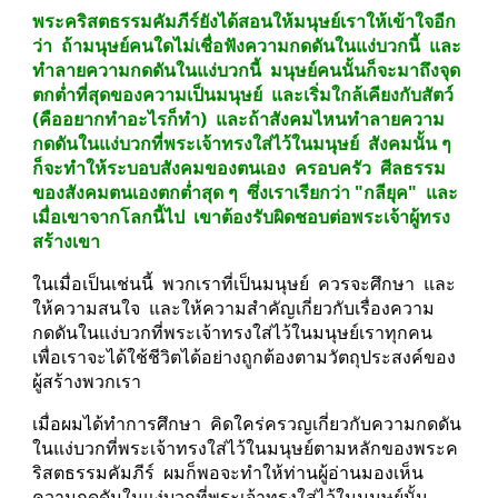
พระคริสตธรรมคัมภีร์ยังได้สอนให้มนุษย์เราให้เข้าใจอีก
ว่า  ถ้ามนุษย์คนใดไม่เชื่อฟังความกดดันในแง่บวกนี้  และ
ทำลายความกดดันในแง่บวกนี้  มนุษย์คนนั้นก็จะมาถึงจุด
ตกต่ำที่สุดของความเป็นมนุษย์  และเริ่มใกล้เคียงกับสัตว์ 
(คืออยากทำอะไรก็ทำ)  และถ้าสังคมไหนทำลายความ
กดดันในแง่บวกที่พระเจ้าทรงใส่ไว้ในมนุษย์  สังคมนั้น ๆ 
ก็จะทำให้ระบอบสังคมของตนเอง  ครอบครัว  ศีลธรรม
ของสังคมตนเองตกต่ำสุด ๆ  ซึ่งเราเรียกว่า "กลียุค"  และ
เมื่อเขาจากโลกนี้ไป  เขาต้องรับผิดชอบต่อพระเจ้าผู้ทรง
สร้างเขา
ในเมื่อเป็นเช่นนี้  พวกเราที่เป็นมนุษย์  ควรจะศึกษา  และ
ให้ความสนใจ  และให้ความสำคัญเกี่ยวกับเรื่องความ
กดดันในแง่บวกที่พระเจ้าทรงใส่ไว้ในมนุษย์เราทุกคน  
เพื่อเราจะได้ใช้ชีวิตได้อย่างถูกต้องตามวัตถุประสงค์ของ
ผู้สร้างพวกเรา
เมื่อผมได้ทำการศึกษา  คิดใคร่ครวญเกี่ยวกับความกดดัน
ในแง่บวกที่พระเจ้าทรงใส่ไว้ในมนุษย์ตามหลักของพระค
ริสตธรรมคัมภีร์  ผมก็พอจะทำให้ท่านผู้อ่านมองเห็น
ความกดดันในแง่บวกที่พระเจ้าทรงใส่ไว้ในมนุษย์นั้น  