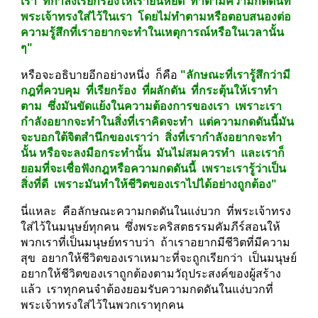
เรา  ที่กำลังเรียกร้องให้เรายืนหยัด  ทำตามความกดดันที่
พระเจ้าทรงใส่ไว้ในเรา  โดยไม่ทำตามหรือตอบสนองต่อ
ความรู้สึกที่เราอยากจะทำในเหตุการณ์หรือในเวลานั้น 
ๆ"
หรือจะอธิบายอีกอย่างหนึ่ง  ก็คือ 
"ลักษณะที่เรารู้สึกว่ามี
กฎที่ควบคุม  ที่เรียกร้อง  ที่ผลักดัน  ที่กระตุ้นให้เราทำ
ตาม  ซึ่งมันขัดแย้งในความต้องการของเรา  เพราะเรา
กำลังอยากจะทำในสิ่งที่เราคิดจะทำ  แต่ความกดดันนี้มัน
จะบอกใต้จิตสำนึกของเราว่า  สิ่งที่เรากำลังอยากจะทำ
นั้น หรือจะลงมือกระทำนั้น  มันไม่สมควรทำ  และเราก็
ยอมที่จะเชื่อฟังกฎหรือความกดดันนี้  เพราะเรารู้ว่าเป็น
สิ่งที่ดี  เพราะมันทำให้ชีวิตของเราไปได้อย่างถูกต้อง"
นี่แหละ  คือลักษณะความกดดันในแง่บวก  ที่พระเจ้าทรง
ใส่ไว้ในมนุษย์ทุกคน  ซึ่งพระคริสตธรรมคัมภีร์สอนให้
พวกเราที่เป็นมนุษย์ทราบว่า  ถ้าเราอยากมีชีวิตที่มีความ
สุข  อยากให้ชีวิตของเราเหมาะที่จะถูกเรียกว่า  เป็นมนุษย์  
อยากให้ชีวิตของเราถูกต้องตามวัถุประสงค์ของผู้สร้าง
แล้ว  เราทุกคนจำต้องยอมรับความกดดันในแง่บวกที่
พระเจ้าทรงใส่ไว้ในพวกเราทุกคน