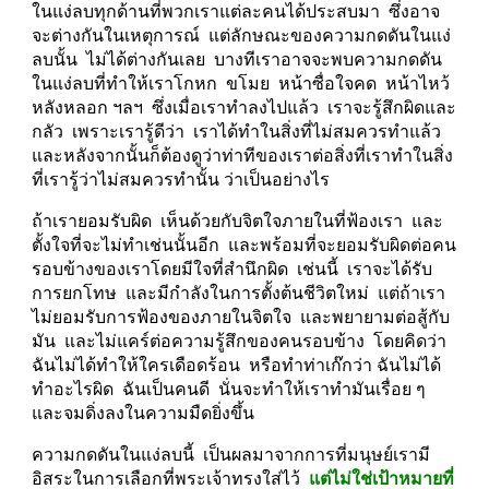
ในแง่ลบทุกด้านที่พวกเราแต่ละคนได้ประสบมา  ซึ่งอาจ
จะต่างกันในเหตุการณ์  แต่ลักษณะของความกดดันในแง่
ลบนั้น  ไม่ได้ต่างกันเลย  บางทีเราอาจจะพบความกดดัน
ในแง่ลบที่ทำให้เราโกหก  ขโมย  หน้าซื่อใจคด  หน้าไหว้
หลังหลอก ฯลฯ  ซึ่งเมื่อเราทำลงไปแล้ว  เราจะรู้สึกผิดและ
กลัว  เพราะเรารู้ดีว่า  เราได้ทำในสิ่งที่ไม่สมควรทำแล้ว  
และหลังจากนั้นก็ต้องดูว่าท่าทีของเราต่อสิ่งที่เราทำในสิ่ง
ที่เรารู้ว่าไม่สมควรทำนั้น ว่าเป็นอย่างไร
ถ้าเรายอมรับผิด  เห็นด้วยกับจิตใจภายในที่ฟ้องเรา  และ
ตั้งใจที่จะไม่ทำเช่นนั้นอีก  และพร้อมที่จะยอมรับผิดต่อคน
รอบข้างของเราโดยมีใจที่สำนึกผิด  เช่นนี้  เราจะได้รับ
การยกโทษ  และมีกำลังในการตั้งต้นชีวิตใหม่  แต่ถ้าเรา
ไม่ยอมรับการฟ้องของภายในจิตใจ  และพยายามต่อสู้กับ
มัน  และไม่แคร์ต่อความรู้สึกของคนรอบข้าง  โดยคิดว่า
ฉันไม่ได้ทำให้ใครเดือดร้อน  หรือทำท่าเก๊กว่า ฉันไม่ได้
ทำอะไรผิด  ฉันเป็นคนดี  นั่นจะทำให้เราทำมันเรื่อย ๆ  
และจมดิ่งลงในความมืดยิ่งขึ้น
ความกดดันในแง่ลบนี้  เป็นผลมาจากการที่มนุษย์เรามี
อิสระในการเลือกที่พระเจ้าทรงใส่ไว้  
แต่ไม่ใช่เป้าหมายที่