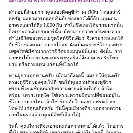
เดียวจึงสามารถรับโทษแทนมนุษย์ทุกคนในโลกนี้ได้" 
คำตอบนี้ง่ายมาก  คุณลองคิดดูซิว่า  ผมมีเงิน 1 ดอลล่าร์
สหรัฐ  ผมสามารถแลกเงินกีบของลาวได้กี่กีบ  แน่นอน  
อาจจะแลกได้ถึง 1,000 กีบ  ทำไมจึงแลกได้มากขนาดนั้น  
ก็เพราะค่าเงินดอลล่าร์นั้น  มีค่ามากกว่าค่าเงินของลาว  
ทำไมชีวิตของพระเยซูคริสต์ชีวิตเดียว  จึงสามารถแลกได้
กับชีวิตของคนมากมายได้ล่ะ  นั่นเป็นเพราะชีวิตของพระ
เยซูคริสต์มีค่ามากกว่าชีวิตของมนุษย์นั่นเอง  ดังนั้น  การ
ตายบนไม้กางเขนของพระเยซูคริสต์จึงสามารถรับโทษ
บาป หรือตายแทน แก่คนทั้งโลกได้
ท่านผู้อ่านทุกท่านครับ  เมื่อมาถึงจุดนี้  ผมขอให้คุณตรึก
ตรองดูชีวิตของคุณให้ดี  ขอให้คุณถามตัวเองดูซิว่า  
พร้อมที่จะเผชิญหน้ากับความตายแล้วหรือยัง  ถ้าไม่
พร้อม  เพราะเหตุใด  ใช่เพราะความผิดบาปที่ซ่อนอยู่ใน
ชีวิตมากมายไหม  ถ้าใช่  รีบกลับใจ และขอพระเจ้ายก
โทษให้แก่คุณเถิดครับ  วันนี้คุณมีทางที่จะรอดจากความ
ตายในนรกแล้ว (คุณมีสิทธิ์เลือกได้)
วันนี้  คุณมีทางที่จะเอาชนะต่อความตายได้แล้ว  โดยการ
พึ่งในพระเยซูคริสต์  เพราะพระองค์มาในโลกนี้  ก็เพราะ