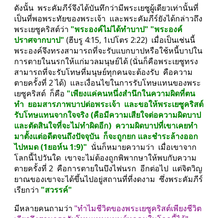
ดังนั้น  พระคัมภีร์จึงได้บันทึกว่ามีพระเยซูผู้เดียวเท่านั้นที่
เป็นที่พอพระทัยของพระเจ้า  และพระคัมภีร์ยังได้กล่าวถึง
พระเยซูคริสต์ว่า 
"พระองค์ไม่ได้ทำบาป" "พระองค์
ปราศจากบาป" 
(ฮีบรู 4:15, 1เปโตร 2:22)  เมื่อเป็นเช่นนี้  
พระองค์จึงทรงสามารถที่จะรับแบกบาปหรือใช้หนี้บาปใน
การตายในนรกให้แก่มวลมนุษย์ได้ (นั่นก็คือพระเยซูทรง
สามารถที่จะรับโทษที่มนุษย์ทุกคนจะต้องรับ  คือความ
ตายครั้งที่ 2 ได้)  และเงื่อนไขในการรับโทษแทนของพระ
เยซูคริสต์  ก็คือ 
"เพียงแค่คนหนึ่งสำนึกในความผิดที่ตน
ทำ  ยอมสารภาพบาปต่อพระเจ้า  และขอให้พระเยซูคริสต์
รับโทษแทนจากใจจริง (คือมีความเสียใจต่อความผิดบาป
และตัดสินใจที่จะไม่ทำผิดอีก)  ความผิดบาปที่เขาเคยทำ
มาตั้งแต่อดีตจนถึงปัจจุบัน  ก็จะถูกยก และชำระล้างออก
ไปหมด (1ยอห์น 1:9)" 
 นั่นก็หมายความว่า  เมื่อเขาจาก
โลกนี้ไปวันใด  เขาจะไม่ต้องถูกพิพากษาให้พบกับความ
ตายครั้งที่ 2  คือการตายในบึงไฟนรก  อีกต่อไป  แต่จิตวิญ
ยาณของเขาจะได้ขึ้นไปอยู่สถานที่ที่งดงาม  ซึ่งพระคัมภีร์
เรียกว่า 
"สวรรค์"
มีหลายคนถามว่า 
"ทำไมชีวิตของพระเยซูคริสต์เพียงชีวิต