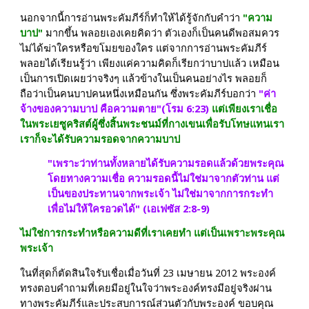
นอกจากนี้การอ่านพระคัมภีร์ก็ทําให้ได้รู้จักกับคําว่า 
"ความ
บาป"
 มากขึ้น พลอยเองเคยคิดว่า ตัวเองก็เป็นคนดีพอสมควร 
ไม่ได้ฆ่าใครหรือขโมยของใคร แต่จากการอ่านพระคัมภีร์ 
พลอยได้เรียนรู้ว่า เพียงแค่ความคิดก็เรียกว่าบาปแล้ว เหมือน
เป็นการเปิดเผยว่าจริงๆ แล้วข้างในเป็นคนอย่างไร พลอยก็
ถือว่าเป็นคนบาปคนหนึ่งเหมือนกัน ซึ่งพระคัมภีร์บอกว่า
"ค่า
จ้างของความบาป คือความตาย"(โรม 6:23)
แต่เพียงเราเชื่อ
ในพระเยซูคริสต์ผู้ซึ่งสิ้นพระชนม์ที่กางเขนเพื่อรับโทษแทนเรา 
เราก็จะได้รับความรอดจากความบาป
"เพราะว่าท่านทั้งหลายได้รับความรอดแล้วด้วยพระคุณ
โดยทางความเชื่อ ความรอดนี้ไม่ใช่มาจากตัวท่าน แต่
เป็นของประทานจากพระเจ้า ไม่ใช่มาจากการกระทํา
เพื่อไม่ให้ใครอวดได้" (เอเฟซัส 2:8-9)
ไม่ใช่การกระทำหรือความดีที่เราเคยทำ แต่เป็นเพราะพระคุณ
พระเจ้า
ในที่สุดก็ตัดสินใจรับเชื่อเมื่อวันที่ 23 เมษายน 2012 พระองค์
ทรงตอบคำถามที่เคยมีอยู่ในใจว่าพระองค์ทรงมีอยู่จริงผ่าน
ทางพระคัมภีร์และประสบการณ์ส่วนตัวกับพระองค์ ขอบคุณ