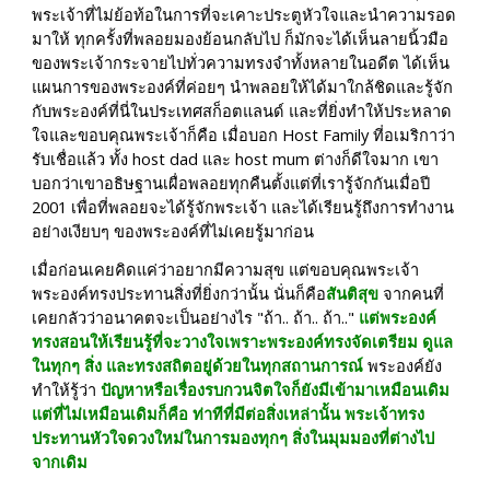
พระเจ้าที่ไม่ย้อท้อในการที่จะเคาะประตูหัวใจและนำความรอด
มาให้ ทุกครั้งที่พลอยมองย้อนกลับไป ก็มักจะได้เห็นลายนิ้วมือ
ของพระเจ้ากระจายไปทั่วความทรงจำทั้งหลายในอดีต ได้เห็น
แผนการของพระองค์ที่ค่อยๆ นำพลอยให้ได้มาใกล้ชิดและรู้จัก
กับพระองค์ที่นี่ในประเทศสก็อตแลนด์ และที่ยิ่งทำให้ประหลาด
ใจและขอบคุณพระเจ้าก็คือ เมื่อบอก Host Family ที่อเมริกาว่า
รับเชื่อแล้ว ทั้ง host dad และ host mum ต่างก็ดีใจมาก เขา
บอกว่าเขาอธิษฐานเผื่อพลอยทุกคืนตั้งแต่ที่เรารู้จักกันเมื่อปี 
2001 เพื่อที่พลอยจะได้รู้จักพระเจ้า และได้เรียนรู้ถึงการทำงาน
อย่างเงียบๆ ของพระองค์ที่ไม่เคยรู้มาก่อน
เมื่อก่อนเคยคิดแค่ว่าอยากมีความสุข แต่ขอบคุณพระเจ้า 
พระองค์ทรงประทานสิ่งที่ยิ่งกว่านั้น นั่นก็คือ
สันติสุข
 จากคนที่
เคยกลัวว่าอนาคตจะเป็นอย่างไร "ถ้า.. ถ้า.. ถ้า.." 
แต่พระองค์
ทรงสอนให้เรียนรู้ที่จะวางใจเพราะพระองค์ทรงจัดเตรียม ดูแล
ในทุกๆ สิ่ง และทรงสถิตอยู่ด้วยในทุกสถานการณ์ 
พระองค์ยัง
ทำให้รู้ว่า 
ปัญหาหรือเรื่องรบกวนจิตใจก็ยังมีเข้ามาเหมือนเดิม 
แต่ที่ไม่เหมือนเดิมก็คือ ท่าทีที่มีต่อสิ่งเหล่านั้น พระเจ้าทรง
ประทานหัวใจดวงใหม่ในการมองทุกๆ สิ่งในมุมมองที่ต่างไป
จากเดิม