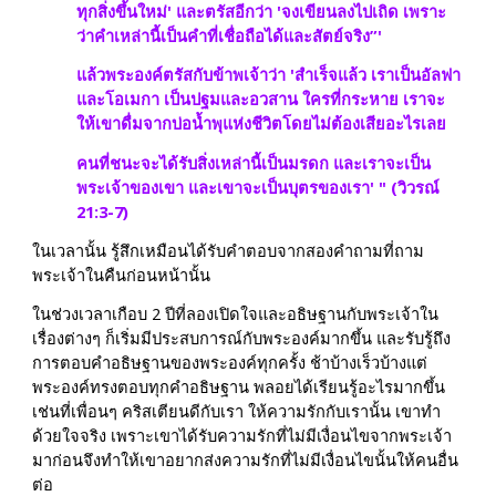
ทุกสิ่ง​ขึ้น​ใหม่' และ​ตรัส​อีก​ว่า 'จง​เขียน​ลงไป​เถิด เพราะ
ว่า​คำ​เหล่านี้​เป็น​คำ​ที่​เชื่อถือ​ได้​และ​สัตย์จริง”'
แล้ว​พระองค์​ตรัส​กับ​ข้าพเจ้า​ว่า 'สำเร็จ​แล้ว เรา​เป็น​อัลฟา​
และ​โอ‌เมกา เป็น​ปฐม​และ​อวสาน ใคร​ที่​กระหาย เรา​จะ​
ให้​เขา​ดื่ม​จาก​บ่อน้ำพุ​แห่ง​ชีวิต​โดย​ไม่​ต้อง​เสีย​อะไร​เลย
คน​ที่​ชนะ​จะ​ได้​รับ​สิ่งเหล่านี้​เป็น​มรดก และ​เรา​จะ​เป็น​
พระเจ้า​ของ​เขา และ​เขา​จะ​เป็น​บุตร​ของ​เรา' " (วิวรณ์ 
21:3-7)
ในเวลานั้น รู้สึกเหมือนได้รับคำตอบจากสองคำถามที่ถาม
พระเจ้าในคืนก่อนหน้านั้น
ในช่วงเวลาเกือบ 2 ปีที่ลองเปิดใจและอธิษฐานกับพระเจ้าใน
เรื่องต่างๆ ก็เริ่มมีประสบการณ์กับพระองค์มากขึ้น และรับรู้ถึง
การตอบคำอธิษฐานของพระองค์ทุกครั้ง ช้าบ้างเร็วบ้างแต่
พระองค์ทรงตอบทุกคำอธิษฐาน พลอยได้เรียนรู้อะไรมากขึ้น 
เช่นที่เพื่อนๆ คริสเตียนดีกับเรา ให้ความรักกับเรานั้น เขาทำ
ด้วยใจจริง เพราะเขาได้รับความรักที่ไม่มีเงื่อนไขจากพระเจ้า
มาก่อนจึงทำให้เขาอยากส่งความรักที่ไม่มีเงื่อนไขนั้นให้คนอื่น
ต่อ