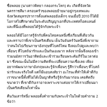
ชื่อพลอย (นางสาวพิทยา กลองกระโทก) ค่ะ เกิดที่จังหวัด
นครราชสีมา ครอบครัวของพลอยย้ายมาอยู่กรุงเทพและ
จังหวัดสมุทรปราการตั้งแต่พลอยยังเด็กๆ จนเมื่อปี 2010 ก็ได้มี
โอกาสไปศึกษาต่อในระดับปริญญาเอกที่ประเทศสก็อตแลนด์
และที่นี่เองที่พลอยได้รู้จักกับพระเจ้า
พลอยได้มีโอกาสรู้จักกับพี่คนไทยคนหนึ่งซึ่งเรียนที่เดียวกัน
และทราบว่าพี่เขาเป็นคริสเตียน เย็นวันจันทร์วันหนึ่งพี่เขาถาม
ว่าสนใจไปเรียนภาษาอังกฤษที่โบสถ์ไหม จึงลองไปดูและพบว่า
เพื่อนๆ ที่โบสถ์น่ารักและเป็นกันเองมาก หลังจากนั้นจึงลองเข้า
ร่วมนมัสการวันอาทิตย์และเข้าร่วมเรียนพระคัมภีร์ในเวลาต่อ
มา ซึ่งขณะนั้นไม่มีความคิดที่จะเปลี่ยนความเชื่อเลย เพียง
อยากพัฒนาภาษาอังกฤษและรู้จักเพื่อนๆ รู้สึกว่าเพื่อนๆ ที่โบสถ์
น่ารักและจริงใจดี แต่ก็มีแอบสงสัยว่า อะไรนะที่ทำให้เค้าดีกับ
เราขนาดนี้ทั้งที่ไม่ได้เป็นญาติหรือรู้จักกันมาก่อน เคยคิดถึง
ขนาดว่า ที่เขาดีกับเราอาจเพราะเขาแค่อยากให้เราเปลี่ยนมา
เป็นคริสเตียนก็เท่านั้น
คืนวันเสาร์หนึ่ง พลอยตั้งคำถามกับพระเจ้าในใจด้วยคำถาม 2 
ข้อว่า