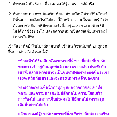
ถ้าพระเจ้ามีจริง ขอที่จะแสดงให้รู้ว่าพระองค์มีจริง
ที่หลายคนบอกว่าเป็นคริสเตียนแล้วเหมือนได้รับชีวิตใหม่ที่
ดีขึ้นมาก จะมีอะไรดีไปกว่านี้อีกหรือ? ตอนนั้นพลอยรู้สึกว่า
ตัวเองโชคดีมากที่มีครอบครัวที่อบอุ่นและคนรอบข้างที่ดี 
ไม่ได้ทุกข์ร้อนอะไร และคิดว่าคนมาเป็นคริสเตียนเพราะมี
ปัญหาในชีวิต
เช้าวันอาทิตย์ก็ไปโบสถ์ตามปกติ เช้านั้น วิวรณ์บทที่ 21 ถูกยก
ขึ้นมากล่าวถึง ส่วนหนึ่งคือ
"ข้าพเจ้า​ได้ยิน​เสียงดัง​จาก​พระที่นั่ง​ว่า 'นี่แน่ะ ที่ประทับ​
ของ​พระเจ้า​อยู่​กับ​มนุษย์​แล้ว และ​พระองค์​จะ​ประทับ​กับ​
เขาทั้งหลาย พวกเขา​จะ​เป็น​ชนชาติ​ของ​พระองค์ พระเจ้า​
เอง​จะ​สถิต​กับ​เขา [และ​จะ​ทรง​เป็น​พระเจ้า​ของ​เขา]
พระเจ้า​จะ​ทรง​เช็ด​น้ำตา​ทุกๆ หยด​จาก​ตา​ของ​เขาทั้ง
หลาย และ​ความ​ตาย​จะ​ไม่มี​อีกต่อไป ความ​โศกเศร้า 
การ​ร้องไห้ และ​การ​เจ็บปวด​จะ​ไม่มี​อีกต่อไป เพราะ​ยุค​
เดิม​นั้น​ผ่าน​ไป​แล้ว”'
แล้ว​พระองค์​ผู้​ประทับ​บน​พระที่นั่ง​ตรัส​ว่า 'นี่แน่ะ เรา​สร้าง​