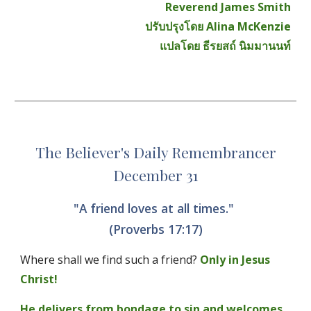
Reverend James Smith
ปรับปรุงโดย Alina McKenzie
แปลโดย ธีรยสถ์ นิมมานนท์
The Believer's Daily Remembrancer
December 31
"A friend loves at all times." 
(Proverbs 17:17)
Where shall we find such a friend?
Only in Jesus 
Christ! 
He delivers from bondage to sin and welcomes 