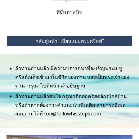
พิธีมหาสนิท
กลับสู่หน้า "เลียนแบบพระคริสต์"
ถ้าท่านอ่านแล้ว มีความปรารถนาที่จะเชิญพระเยซู
คริสต์เสด็จเข้ามาในชีวิตของท่าน และเป็นพระเจ้าของ
ท่าน  กรุณาไปที่หน้า 
คำอธิษฐาน
ถ้าท่านอ่านแล้วสนใจ กรุณาติดต่อคริสตจักรใกล้บ้าน 
หรือถ้าหากต้องการคำแนะนำเพิ่มเติม สามารถอีเมล
สอบถามได้ที่ 
ton@followhissteps.com